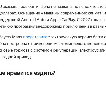
0 экземпляров багги. Цена не названа, но ясно, что это
долларах. Оснащение у машины современное: климат- и
поддержкой
Android
Auto
и
Apple
CarPlay
. С 2027 года в
летнюю программу внедорожных приключений в разных
Meyers Manx
представила
электрическую версию багги 
Она построена с применением алюминиевого монокока.
сковые тормоза с системой рекуперации, электроусилите
, задний привод.
ше нравится ездить?