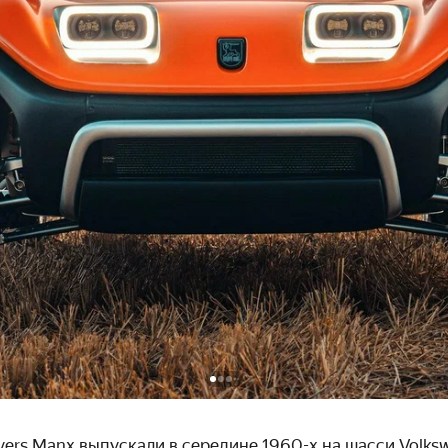
ers
Manx
выпускали в середине 1960-х на шасси
Volks