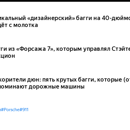
икальный «дизайнерский» багги на 40-дюйм
дёт с молотка
гги из «Форсажа 7», которым управлял Стэйт
кцион
корители дюн: пять крутых багги, которые (
поминают дорожные машины
и
#Porsche
#911