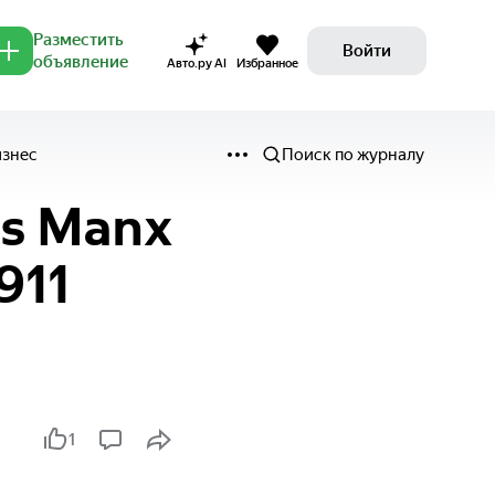
Разместить
Войти
объявление
Авто.ру AI
Избранное
изнес
Поиск по журналу
s Manx
911
1