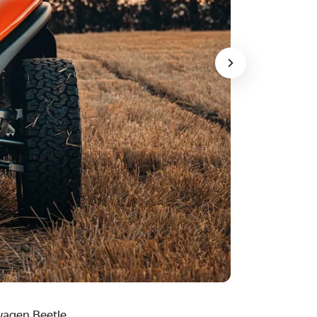
wagen
Beetle
.