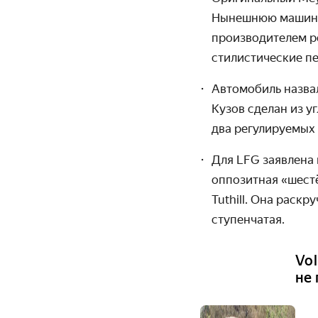
Нынешнюю машину
производителем 
стилистические пе
Автомобиль назв
Кузов сделан из у
два регулируемых
Для
LFG
заявлена
оппозитная «шест
Tuthill
. Она раскру
ступенчатая.
Vo
не