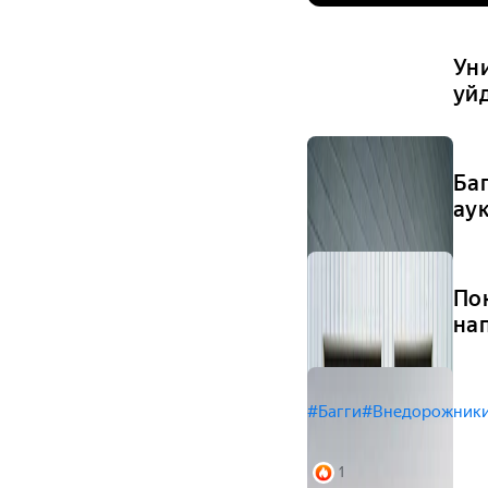
Ун
уй
Ба
ау
По
на
#Багги
#Внедорожник
1