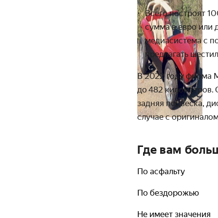
Всего построят 10
сумма в евро или 
медиасистема с 
предлагать шести
В 2022 году фирма 
до
482 километров
.
задняя подвеска, ди
случае с оригиналом
Где вам боль
По асфальту
По бездорожью
Не имеет значения