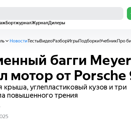
раж
Бортжурнал
Журнал
Дилеры
ль
Новости
Тесты
Видео
Разбор
Игры
Подборки
Учебник
Про б
енный багги Meyer
л мотор от Porsche 
я крыша, углепластиковый кузов и три
а повышенного трения
в
2025