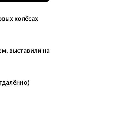
овых колёсах
ем, выставили на
отдалённо)