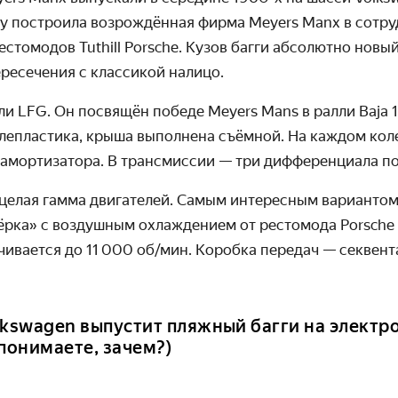
 построила возрождённая фирма
Meyers
Manx
в сотру
рестомодов
Tuthill
Porsche
. Кузов багги абсолютно новый
ресечения с классикой налицо.
али
LFG
. Он посвящён победе
Meyers
Mans
в ралли
Baja
1
глепластика, крыша выполнена съёмной. На каждом кол
 амортизатора. В трансмиссии
— три дифференциала по
 целая гамма двигателей. Самым интересным вариантом
ёрка» с воздушным охлаждением от рестомода
Porsche
чивается до 11 000 об/мин. Коробка передач — секвент
lkswagen выпустит пляжный багги на электро
 понимаете, зачем?)