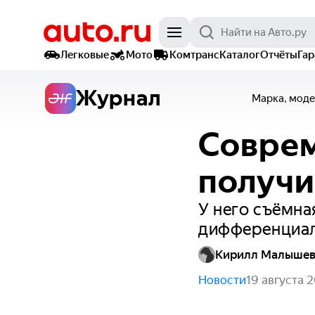
Легковые
Мото
Комтранс
Каталог
Отчёты
Га
Журнал
Марка, моде
Соврем
получи
У него съёмна
дифференциал
Кирилл Малыше
Новости
19 августа 