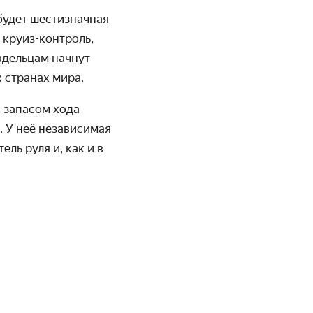
 будет шестизначная
 круиз-контроль,
ладельцам начнут
 странах мира.
с запасом хода
 У неё независимая
ль руля и, как и в