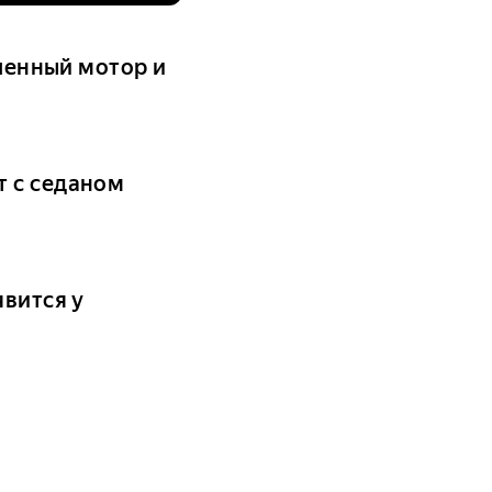
иченный мотор и
т с седаном
явится у