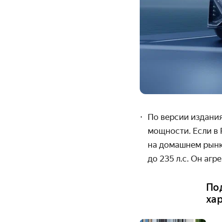
По версии издания
мощности. Если в 
на домашнем рынке
до 235 л.с. Он аг
По
ха