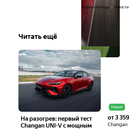
Журнал Авто.ру
Новости
Читать ещё
Ещё 4
фото
Новый
от
3 359
На разогрев: первый тест
Changan 
Changan UNI-V с мощным