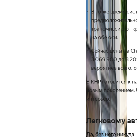
В то же время сис
предположительно
трансмиссию от кр
на обе оси.
Сейчас цены на Ch
3 069 900 до 3 2
вероятнее всего, 
В КНР готовится к 
новым поколением. 
интерьер.
Легковому а
Да, без него никуда