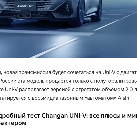
, новая трансмиссия будет сочетаться на Uni-V с двиг
России эта модель продаётся только с полуторалитров
 Uni-V располагает версией с агрегатом объёмом 2,0 
регатируется с восьмидиапазонным «автоматом»
Aisin.
дробный тест Changan UNI-V: все плюсы и ми
рактером