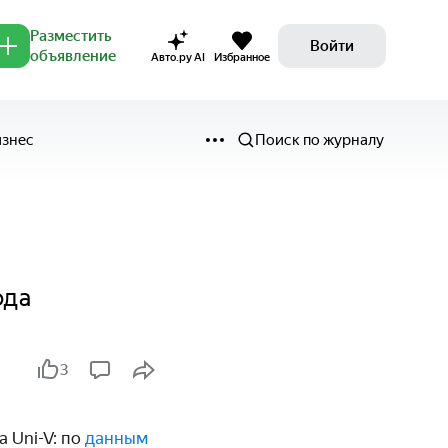
Разместить
Войти
объявление
Авто.ру AI
Избранное
изнес
Поиск по журналу
ода
3
 Uni-V: по
данным