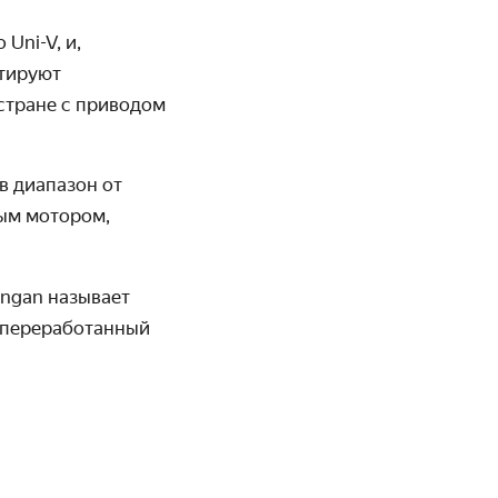
 Uni-V
, и,
птируют
стране с приводом
в диапазон от
ым мотором,
angan называет
 переработанный