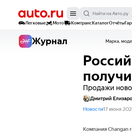
Легковые
Мото
Комтранс
Каталог
Отчёты
Га
Журнал
Марка, моде
Россий
получи
Продажи новой
Дмитрий Елизар
Новости
17 июня 202
Компания Changan г