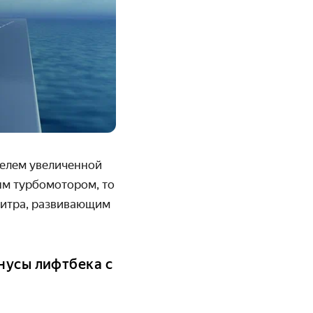
ателем увеличенной
ым турбомотором, то
литра, развивающим
нусы лифтбека с