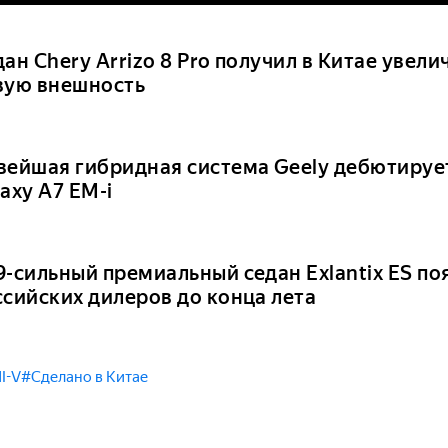
ан Chery Arrizo 8 Pro получил в Китае увел
вую внешность
вейшая гибридная система Geely дебютируе
axy A7 EM-i
9-сильный премиальный седан Exlantix ES по
ссийских дилеров до конца лета
I-V
#Сделано в Китае