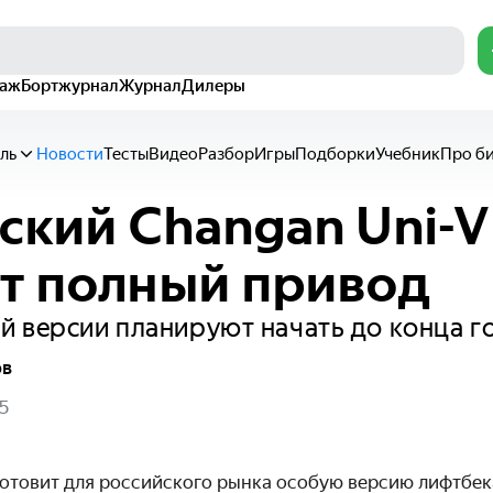
раж
Бортжурнал
Журнал
Дилеры
ль
Новости
Тесты
Видео
Разбор
Игры
Подборки
Учебник
Про б
ский Changan Uni-V
т полный привод
 версии планируют начать до конца г
ов
5
отовит для российского рынка особую версию лифтбека