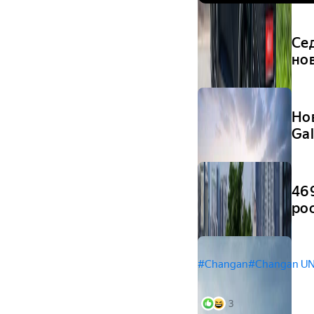
Сед
но
Но
Gal
46
ро
#Changan
#Changan UN
3