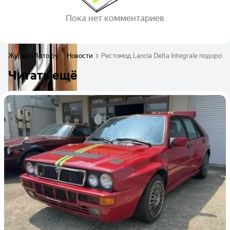
Пока нет комментариев
Журнал Авто.ру
Новости
Рестомод Lancia Delta Integrale подорож
Читать ещё