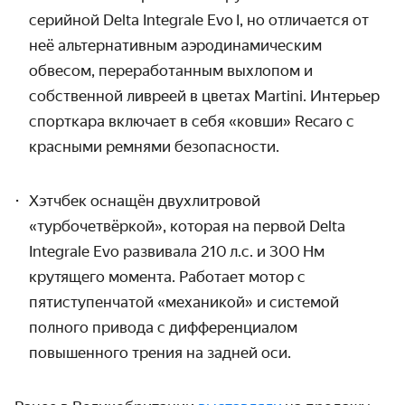
серийной Delta
Integrale
Evo I
, но отличается от
неё
альтернативным аэродинамическим
обвесом, переработанным выхлопом и
собственной ливреей в цветах Martini.
Интерьер
спорткара включает в себя
«
ковши
»
Recaro
с
красными ремнями безопасности.
Хэтчбек оснащён двухлитровой
«турбочетвёркой»
, которая на первой Delta
Integrale Evo развивала 210 л.с. и 300 Нм
крутящего момента.
Работает мотор с
пятиступенчатой «механикой» и системой
полного привода с дифференциалом
повышенного трения на задней оси.