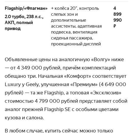
Flagship/«Флагман»
+ колёса 20”, контроль
4
слепых зон и
899
2.0 турбо, 238 л.с.,
дополнительные
990
АКП, полный
ассистенты, адаптивная
₽
привод
подвеска, вентиляция
сиденья пассажира,
проекционный дисплей
Объявленные цены на аналогичную «Волгу» ниже
— от 4 349 000 рублей, причём комплектаций
обещано три. Начальная «Комфорт» соответствует
Luxury у Geely, улучшенная «Премиум» (4 649 000
рублей) — та же Flagship, а топовая «Эксклюзив»
стоимостью 4 799 000 рублей представляет собой
аналог прежней Flagship SE с особыми цветами
кузова и салона.
В любом случае, купить сейчас можно только