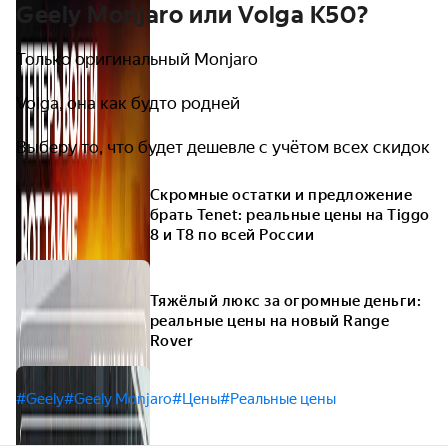
Geely Monjaro или Volga K50?
Только оригинальный Monjaro
Volga, она как будто родней
Выберу то, что будет дешевле с учётом всех скидок
Скромные остатки и предложение
брать Tenet: реальные цены на Tiggo
8 и T8 по всей России
Тяжёлый люкс за огромные деньги:
реальные цены на новый Range
Rover
#Geely
#Geely Monjaro
#Цены
#Реальные цены