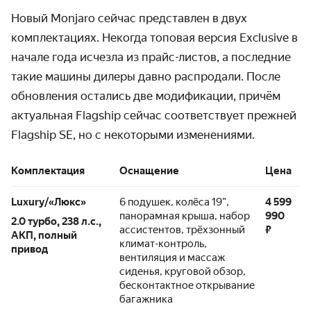
Новый Monjaro сейчас представлен в двух
комплектациях. Некогда топовая версия Exclusive в
начале года исчезла из прайс-листов, а последние
такие машины дилеры давно распродали. После
обновления остались две модификации, причём
актуальная Flagship сейчас соответствует прежней
Flagship SE, но с некоторыми изменениями.
Комплектация
Оснащение
Цена
Luxury/«Люкс»
6 подушек, колёса 19”,
4 599
панорамная крыша, набор
990
2.0 турбо, 238 л.с.,
ассистентов, трёхзонный
₽
АКП, полный
климат-контроль,
привод
вентиляция и массаж
сиденья, круговой обзор,
бесконтактное открывание
багажника