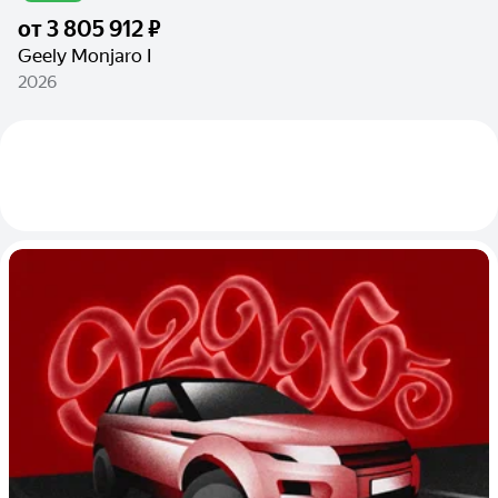
от
3 805 912 ₽
Geely Monjaro I
2026