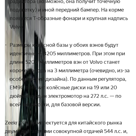
радиатора (возможно, она получит точечную
подсветку) и
иной передний бампер. На корме
появятся Т-образные фонари и крупная надпись
Volvo.
Размеры колёсной базы у обоих вэнов будут
идентичны
— 3205 миллиметров. При этом при
длине 5206 миллиметров вэн от Volvo станет
короче донора на 3 миллиметра (очевидно, из-за
особенностей дизайна). По данным регулятора,
EM90 получит колёсные диски на 19 или 20
дюймов и один электромотор на 272 л.с.
— по
всей видимости, для базовой версии.
Zeekr 009 комплектуется для китайского рынка
двумя двигателями совокупной отдачей 544 л.с. и,