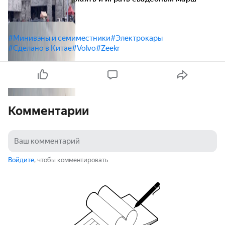
#Минивэны и семиместники
#Электрокары
#Сделано в Китае
#Volvo
#Zeekr
Комментарии
Войдите
, чтобы комментировать