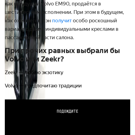
как и будущий Volvo EM90, продаётся в
шестиместном исполнении. При этом в будущем,
как ожидается, вэн
получит
особо роскошный
вариант с двумя индивидуальными креслами в
пассажирской части салона.
При прочих равных выбрали бы
Volvo или Zeekr?
Zeekr — люблю экзотику
Volvo — предпочитаю традиции
ПОДОЖДИТЕ