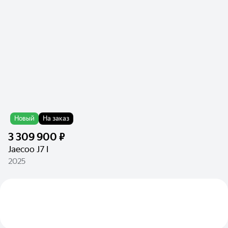
Новый
На заказ
3 309 900 ₽
Jaecoo J7 I
2025