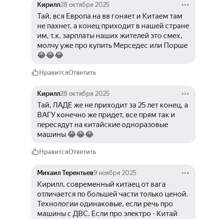
Кирилл
28 октября 2025
Тай, вся Европа на вв гоняет и Китаем там 
не пахнет, а конец приходит в нашей стране 
им, т.к. зарплаты наших жителей это смех, 
молчу уже про купить Мерседес или Порше 
😂😂😂 
Нравится
Ответить
Кирилл
28 октября 2025
Тай, ЛАДЕ же не приходит за 25 лет конец, а 
ВАГУ конечно же придет, все прям так и 
пересядут на китайские одноразовые 
машины 😂😂😂
Нравится
Ответить
Михаил Терентьев
9 ноября 2025
Кирилл, современный китаец от вага 
отличается по большей части только ценой. 
Технологии одинаковые, если речь про 
машины с ДВС. Если про электро - Китай 