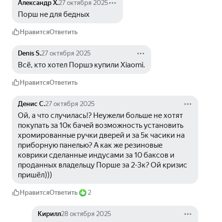
Александр Х.
27 октября 2025
Порш не для бедных 
Нравится
Ответить
Denis S.
27 октября 2025
Всё, кто хотел Поршэ купили Xiaomi.
Нравится
Ответить
Денис С.
27 октября 2025
Ой, а что случилась!? Неужели больше не хотят 
покупать за 10к бачей возможность установить 
хромированные ручки дверей и за 5к часики на 
приборную панелью? А как же резиновые 
коврики сделанные индусами за 10 баксов и 
проданных владельцу Порше за 2-3к? Ой кризис 
пришёл)))
Нравится
Ответить
2
Кирилл
28 октября 2025