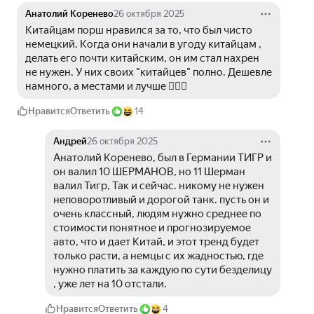
Анатолий Коренево
26 октября 2025
Китайцам порш нравился за то, что был чисто 
немецкий. Когда они начали в угоду китайцам , 
делать его почти китайским, он им стал нахрен 
не нужен. У них своих "китайцев" полно. Дешевле 
намного, а местами и лучше 🤷🏻‍♂️
Нравится
Ответить
14
Андрей
26 октября 2025
Анатолий Коренево, был в Германии ТИГР и 
он валил 10 ШЕРМАНОВ, но 11 Шерман 
валил Тигр, Так и сейчас. никому не нужен 
неповоротливый и дорогой танк. пусть он и 
очень классный, людям нужно среднее по 
стоимости понятное и прогнозируемое 
авто, что и дает Китай, и этот тренд будет 
только расти, а немцы с их жадностью, где 
нужно платить за каждую по сути безделицу 
, уже лет на 10 отстали.
Нравится
Ответить
4