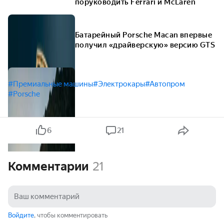
поруководить Ferrari и McLaren
Батарейный Porsche Macan впервые
получил «драйверскую» версию GTS
#Премиальные машины
#Электрокары
#Автопром
#Porsche
6
21
Комментарии
21
Войдите
, чтобы комментировать