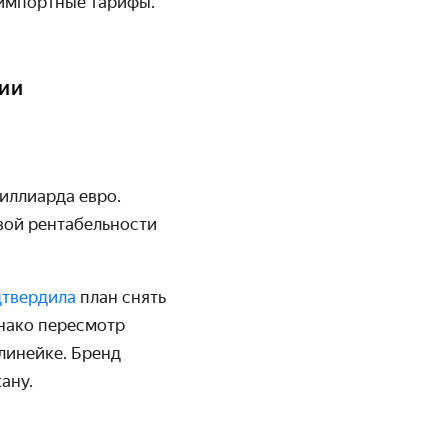
 импортные тарифы.
нии
иллиарда евро.
евой рентабельности
дтвердила
план снять
нако пересмотр
линейке. Бренд
ану.