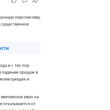
рочную перспективу.
о существенное
ости
ода и с тех пор
и падение продаж в
омплектующих и
 миллионов евро на
he
отказывается от