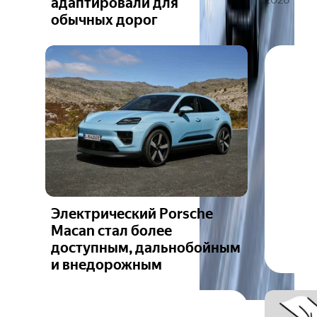
адаптировали для
обычных дорог
Электрический Porsche
Macan стал более
доступным, дальнобойным
и внедорожным