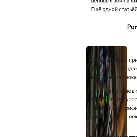
ценовых войн в К
Ещё одной статьё
Po
Операционная приб
Выручка от продаж
в 20% сейчас пока
Компания Porsche в
с производства кро
стратегии электрифи
обдумывает перспек