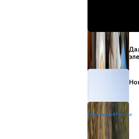
Да
эл
Но
#Автопром
#Porsche