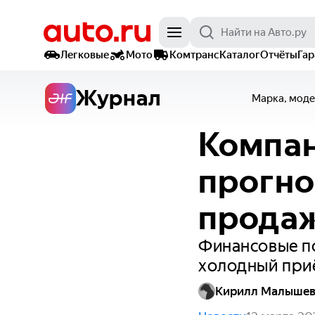
Легковые
Мото
Комтранс
Каталог
Отчёты
Га
Журнал
Марка, моде
Компан
прогно
продаж
Финансовые по
холодный при
Кирилл Малыше