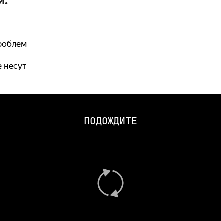
и:
роблем
е несут
ПОДОЖДИТЕ