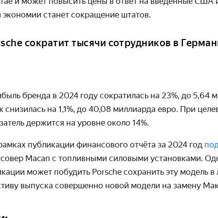
итае и может повысить цены в ответ на введённые США
й экономии станет сокращение штатов.
rsche сократит тысячи сотрудников в Герма
ыль бренда в 2024 году сократилась на 23%, до 5,64 м
 снизилась на 1,1%, до 40,08 миллиарда евро. При цел
затель держится на уровне около 14%.
 рамках публикации финансового отчёта за 2024 год
по
ссовер Macan с топливными силовыми установками. Од
кации может побудить Porsche сохранить эту модель в 
тиву выпуска совершенно новой модели на замену Мак