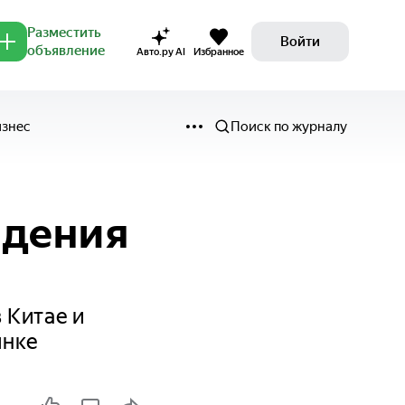
Разместить
Войти
объявление
Авто.ру AI
Избранное
изнес
Поиск по журналу
а
адения
 Китае и
ынке