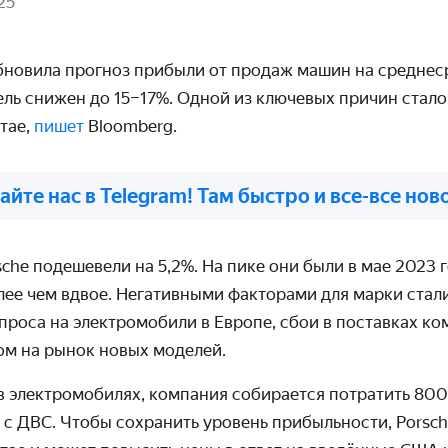
25
бновила прогноз прибыли от продаж машин на среднес
ель снижен до 15–17%. Одной из ключевых причин стал
тае,
пишет
Bloomberg.
айте нас в Telegram! Там быстро и все-все нов
sche
подешевели на 5,2%. На пике они были в мае 2023 г
лее чем вдвое. Негативными факторами для марки стал
проса на электромобили в Европе, сбои в поставках к
ом на рынок новых моделей.
в электромобилях, компания собирается потратить 800
 с ДВС. Чтобы сохранить уровень прибыльности,
Porsc