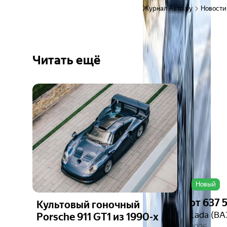
Журнал Авто.ру
Новости
Читать ещё
Ещё 6
фото
Новый
от
637 
Культовый гоночный
Lada (ВА
Porsche 911 GT1 из 1990-х
2026