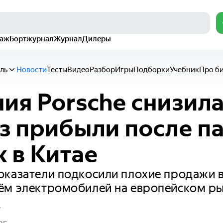
раж
Бортжурнал
Журнал
Дилеры
ль
Новости
Тесты
Видео
Разбор
Игры
Подборки
Учебник
Про б
ия Porsche снизил
з прибыли после п
 в Китае
казатели подкосили плохие продажи в
ём электромобилей на европейском р
в