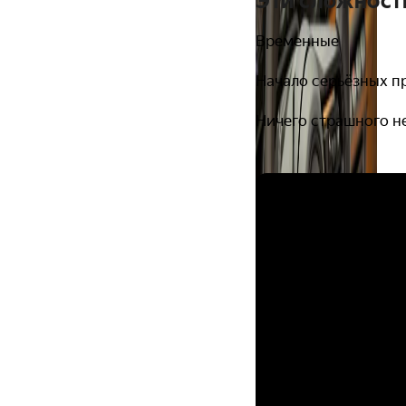
Эти сложност
Временные
Начало серьёзных п
Ничего страшного н