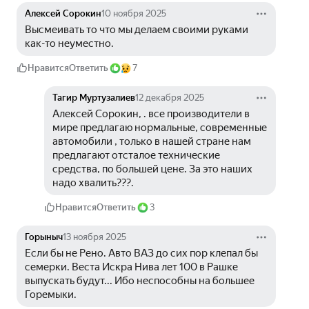
Алексей Сорокин
10 ноября 2025
Высмеивать то что мы делаем своими руками 
как-то неуместно.
Нравится
Ответить
7
Тагир Муртузалиев
12 декабря 2025
Алексей Сорокин, . все производители в 
мире предлагаю нормальные, современные 
автомобили , только в нашей стране нам 
предлагают отсталое технические 
средства, по большей цене. За это наших 
надо хвалить???.
Нравится
Ответить
3
Горыныч
13 ноября 2025
Если бы не Рено. Авто ВАЗ до сих пор клепал бы 
семерки. Веста Искра Нива лет 100 в Рашке 
выпускать будут... Ибо неспособны на большее 
Горемыки. 