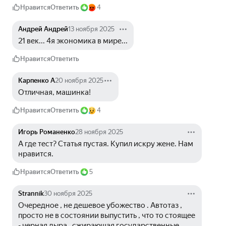
Нравится
Ответить
4
Андрей Андрей
13 ноября 2025
21 век... 4я экономика в мире...
Нравится
Ответить
Карпенко А
20 ноября 2025
Отличная, машинка!
Нравится
Ответить
4
Игорь Романенко
28 ноября 2025
А где тест? Статья пустая. Купил искру жене. Нам 
нравится.
Нравится
Ответить
5
Strannik
30 ноября 2025
Очередное , не дешевое убожество . Автотаз , 
просто не в состоянии выпустить , что то стоящее 
- черная дыра , сжирающая государственные 