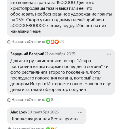
это лощеная гранта за 1500000. Для того 
христопродавцы таза и выкатили ее, что 
обосновать необоснованное удорожание гранты 
на 25%. Скоро утиль поднимут и ещё прибавят 
500000-800000 к этому ведру. Ибо нет на них 
наказания еще
Нравится
Ответить
23
Зарудний Валерий
27 сентября 2025
Для авто ру такие косяки позор. "Искра 
построена на платформе последнего логана" - и 
фото рестайлинга второго поколения. Фото 
последнего поколения логана, который стал 
донором Искры в Интернете полно! Наверно еще 
деньги за такой обзор автор получил
Нравится
Ответить
8
Alex Look
30 сентября 2025
Шринкфляционная Веста просто ... 