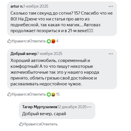
artur n.
1 ноября 2025
Сколько там секунд до сотни? 15? Спасибо что не 
80! На Дзене что ни статья про авто из 
поднебесной, так какая-то магия... Автоваз 
продолжает позориться и в 21-м веке!🤦‍♂️
Нравится
Ответить
4
Добрый вечер
7 ноября 2025
Хороший автомобиль, современный и 
комфортный! А то что пишут некоторые 
желчеизбыточные так это у нашего народа 
принято, облить грязью своё достойное и 
расхваливать недостойное чужое. 
Нравится
Ответить
15
Тагир Муртузалиев
12 декабря 2025
Добрый вечер, сарай
Нравится
Ответить