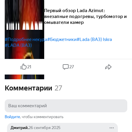
Первый обзор Lada Azimut:
внезапные подогревы, турбомотор и
омыватели камер
#Подробнее некуда
#Бюджетники
#Lada (ВАЗ) Iskra
#LADA (ВАЗ)
21
27
Комментарии
27
Войдите
, чтобы комментировать
Дмитрий.
26 сентября 2025