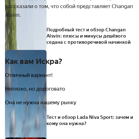
рассказали о том, что собой представляет
Changan
Alsvin
.
Подробный тест и обзор Changan
Alsvin: плюсы и минусы дешёвого
седана с противоречивой начинкой
Как вам Искра?
Отличный вариант!
Неплохо, но дороговато
Она не нужна нашему рынку
Тест и обзор Lada Niva Sport: зачем и
кому она нужна?