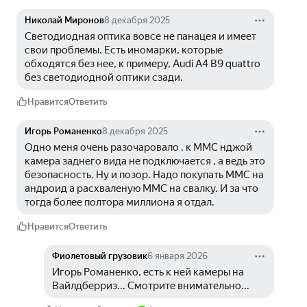
Николай Миронов
8 декабря 2025
Светодиодная оптика вовсе не панацея и имеет 
свои проблемы. Есть иномарки, которые 
обходятся без нее, к примеру, Audi А4 B9 quattro 
без светодиодной оптики сзади.
Нравится
Ответить
Игорь Романенко
8 декабря 2025
Одно меня очень разочаровало , к ММС нджой 
камера заднего вида не подключается , а ведь это 
безопасность. Ну и позор. Надо покупать ММС на 
андроид а расхваленую ММС на свалку. И за что 
тогда более полтора миллиона я отдал.
Нравится
Ответить
Фиолетовый грузовик
6 января 2026
Игорь Романенко, есть к ней камеры на 
Вайлдберриз... Смотрите внимательно...