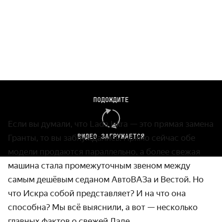
Весь свежий видеоконтент Авто.ру —
в приложении VK
ПОДОЖДИТЕ
Видео
Если вы думали, что
Lada
Iskra
— это прямая замена
ВИДЕО ЗАГРУЖАЕТСЯ
Гранты, то вы заблуждались. Прямо сейчас обе
модели продаются параллельно, а более свежая
машина стала промежуточным звеном между
самым дешёвым седаном АвтоВАЗа и Вестой. Но
что Искра собой представляет? И на что она
способна? Мы всё выяснили, а вот — несколько
главных фактов о свежей Ладе.