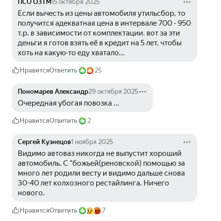
ПСО ОЗТМ
15 октября 2025
Если вычесть из цены автомобиля утильсбор, то 
получится адекватная цена в интервале 700 - 950 
т.р. в зависимости от комплектации. вот за эти 
деньги я готов взять её в кредит на 5 лет, чтобы 
хоть на какую-то еду хватало...
Нравится
Ответить
25
Пономарев Александр
29 октября 2025
Очередная убогая повозка ...
Нравится
Ответить
2
Сергей Кузнецов
1 ноября 2025
Видимо автоваз никогда не выпустит хороший 
автомобиль. С "божьей(реновской) помощью за 
много лет родили весту и видимо дальше снова 
30-40 лет колхозного рестайлинга. Ничего 
нового. 
Нравится
Ответить
7