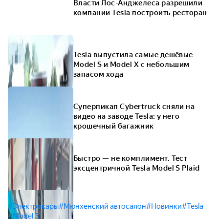
Власти Лос-Анджелеса разрешили
компании Tesla построить ресторан
Tesla выпустила самые дешёвые
Model S и Model X с небольшим
запасом хода
Суперпикап Cybertruck сняли на
видео на заводе Tesla: у него
крошечный багажник
Быстро — не комплимент. Тест
эксцентричной Tesla Model S Plaid
#Электрокары
#Мюнхенский автосалон
#Новинки
#Tesla
#Model 3