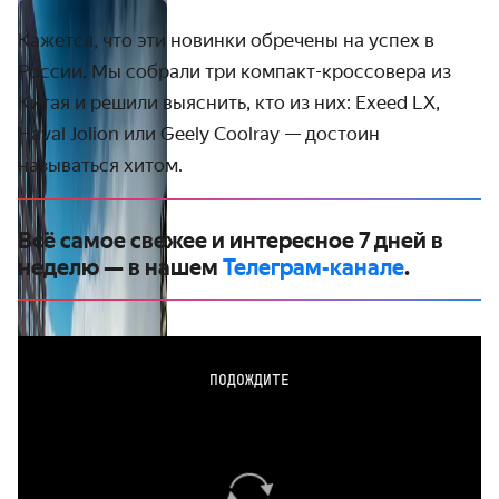
Кажется, что эти новинки обречены на успех в
России. Мы собрали три компакт-кроссовера из
Китая и решили выяснить, кто из них: Exeed LX,
Haval Jolion или Geely Coolray — достоин
называться хитом.
Всё самое свежее и интересное 7 дней в
неделю — в нашем
Телеграм-канале
.
ПОДОЖДИТЕ