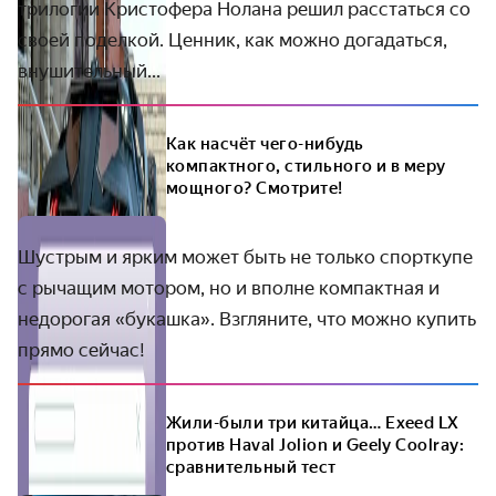
трилогии Кристофера Нолана решил расстаться со
своей поделкой. Ценник, как можно догадаться,
внушительный...
Как насчёт чего-нибудь
компактного, стильного и в меру
мощного? Смотрите!
Шустрым и ярким может быть не только спорткупе
с рычащим мотором, но и вполне компактная и
недорогая «букашка». Взгляните, что можно купить
прямо сейчас!
Жили-были три китайца… Exeed LX
против Haval Jolion и Geely Coolray:
сравнительный тест