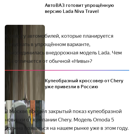
АвтоВАЗ готовит упрощённую
версию Lada Niva Travel
К списку автомобилей, которые планируется
выпускать в упрощённом варианте,
присоединилась внедорожная модель Lada. Чем
она отличается от обычной «Нивы»?
Купеобразный кроссовер от Chery
уже привезли в Россию
В Москве прошёл закрытый показ купеобразной
новинки от компании Chery. Модель Omoda 5
должна появиться на нашем рынке уже в этом году.