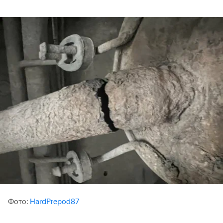
Фото:
HardPrepod87