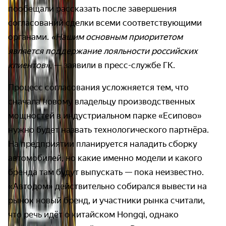
пообещали рассказать после завершения
согласований сделки всеми соответствующими
органами.
«Нашим основным приоритетом
является поддержание лояльности российских
клиентов»
, — заявили в пресс-службе ГК.
Процесс согласования усложняется тем, что
сначала новому владельцу производственных
мощностей в индустриальном парке «Есипово»
нужно будет назвать технологического партнёра.
На предприятии планируется наладить сборку
автомобилей, но какие именно модели и какого
бренда там будут выпускать — пока неизвестно.
«Автодом» действительно собирался вывести на
рынок новый бренд, и участники рынка считали,
что речь идёт о китайском Hongqi, однако