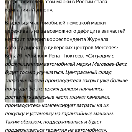
представителем этой марки в России стала
компания «Авилон».
Владельцам автомобилей немецкой марки
переживать из-за возможного дефицита запчастей
не стоит, заверил корреспондента Журнала
Авто.ру директор дилерских центров Mercedes-
Benz АГ «Авилон» Ренат Тюктеев.
«Ситуация с
обслуживанием автомобилей марки Mercedes-Benz
будет только улучшаться. Центральный склад
запасных частей производителя закрыт уже больше
полугода. За это время дилеры научились
доставлять запасные части иными каналами,
производитель компенсирует затраты на их
покупку и установку на гарантийные машины.
Таким образом, поддерживалась и будет
поддерживаться гарантия на автомобили»
, —