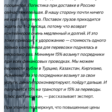
процентов. Логистика при доставке в Россию
сейчас тяжелейшая. В нашу сторону почти ничего
не идёт напрямую. Поставок грузов приходится
ждать по 1–2 месяца, потому что возврат
контейнеров очень медленный и долгий. И это
тоже приводит к удорожанию — стоимость одного
только контейнера для перевозки поднялась в
несколько раз. Минимум 15% возьмут посредники
при всех финансовых проводках. Мы можем
перевести рубли в Турцию, Казахстан, Киргизию,
Армению. За это посредники возьмут за свои
услуги, деньги проконвертируют, пойдут дальше. И
получается 15% на транспорт и 15% за переводы.
Плюс растаможка»
, — рассказывает эксперт.
При этом он подчеркнул, что повышенные цены