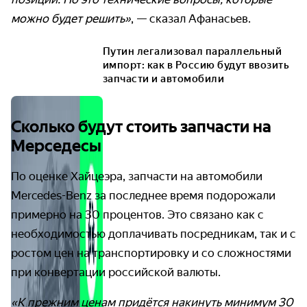
можно будет решить»
, — сказал Афанасьев.
Путин легализовал параллельный
импорт: как в Россию будут ввозить
запчасти и автомобили
Сколько будут стоить запчасти на
Мерседесы
По оценке Хайцеэра, запчасти на автомобили
Mercedes-Benz за последнее время подорожали
примерно на 30 процентов. Это связано как с
необходимостью доплачивать посредникам, так и с
ростом цен на транспортировку и со сложностями
при конвертации российской валюты.
«К прежним ценам придётся накинуть минимум 30