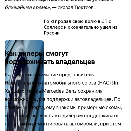
ближайшее время»
, — сказал Тюктеев.
Ford продал свою долю в СП с
Соллерс и окончательно ушёл из
России
Как дилеры смогут
поддерживать владельцев
Как обратил внимание представитель
Национального автомобильного союза (НАС) Ян
Хайцеэр, марка Mercedes-Benz сохранила
возможность для поддержки автовладельцев. По
словам эксперта, ему знакомы примерные схемы,
которые позволяют автодилерам поддерживать
гарантию и ремонтировать автомобили, при этом