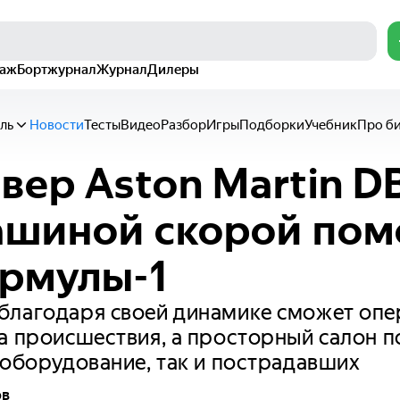
раж
Бортжурнал
Журнал
Дилеры
ль
Новости
Тесты
Видео
Разбор
Игры
Подборки
Учебник
Про б
вер Aston Martin D
ашиной скорой по
рмулы-1
благодаря своей динамике сможет опе
а происшествия, а просторный салон п
 оборудование, так и пострадавших
ов