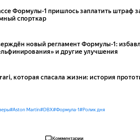
ассе Формулы-1 пришлось заплатить штраф 
мный спорткар
верждён новый регламент Формулы-1: избавл
ельфинирования» и другие улучшения
rari, которая спасала жизни: история прото
веры
#Aston Martin
#DBX
#Формула-1
#Ролик дня
Комментарии