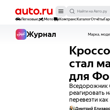
Легковые
Мото
Комтранс
Каталог
Отчёты
Га
Журнал
Марка, моде
Кроссо
стал м
для Фо
Вседорожник 
реагировать н
перевезти как
Дмитрий Елизар