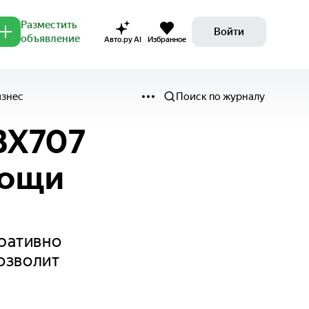
Разместить
Войти
объявление
Авто.ру AI
Избранное
изнес
Поиск по журналу
BX707
мощи
ративно
озволит