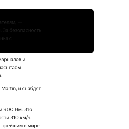
ателям, —
 За безопасность
нья с
маршалов и
 масштабы
.
Martin, и снабдят
 и 900 Нм. Это
сти 310 км/ч.
ыстрейшим в мире