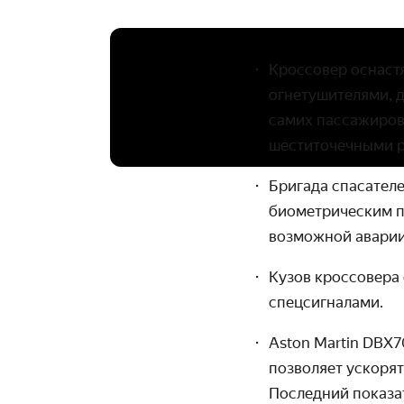
Кроссовер оснаст
огнетушителями, 
самих пассажиров
шеститочечными 
Бригада спасател
биометрическим п
возможной аварии 
Кузов кроссовера 
спецсигналами.
Aston Martin DBX7
позволяет ускорят
Последний показа