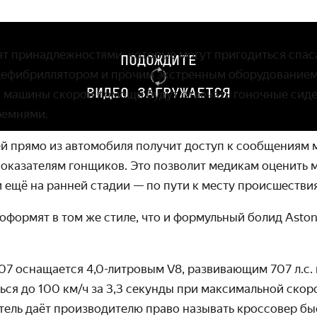
ят принадлежностями, которые могут пригодиться спас
ПОДОЖДИТЕ
дефибриллятором и прочим экстренным оборудованием.
ВИДЕО ЗАГРУЖАЕТСЯ
 машины скорой помощи будут отвечать гоночные сиде
ремнями.
ей прямо из автомобиля получит доступ к сообщениям 
оказателям гонщиков. Это позволит медикам оценить
ещё на ранней стадии — по пути к месту происшествия
оформят в том же стиле, что и формульный болид Aston 
07 оснащается 4
,
0-литровым
V8, развивающим 707 л.с.
ься до 100 км/ч за 3,3 секунды при максимальной скоро
тель даёт производителю право называть кроссовер б