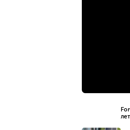
Fo
ле