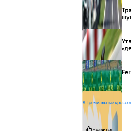
Тр
шу
Ут
«д
Fer
#Премиальные кроссо
Нравится