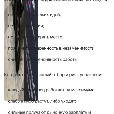
нет притока свежих идей;
нет конкуренции;
нет страха потерять место;
появляется уверенность в незаменимости;
снижается интенсивность работы.
Когда есть постоянный отбор и риск увольнения:
каждый продавец работает на максимуме;
слабые либо растут, либо уходят;
сильные получают рыночную зарплату и