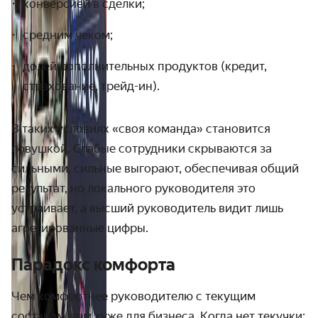
конверсией в сделки;
средним чеком;
долей дополнительных продуктов (кредит,
страхование, трейд-ин).
В таких условиях «своя команда» становится
ловушкой. Слабые сотрудники скрываются за
сильными, сильные выгорают, обеспечивая общий
результат, но локального руководителя это
устраивает, а высший руководитель видит лишь
агрегированные цифры.
Парадокс комфорта
Чем комфортнее руководителю с текущим
составом, тем хуже для бизнеса. Когда нет текучки: