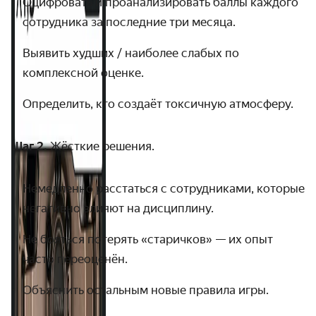
Оцифровать и проанализировать баллы каждого
сотрудника за последние три месяца.
Выявить худших / наиболее слабых по
комплексной оценке.
Определить, кто создаёт токсичную атмосферу.
Шаг 2.
Жёсткие решения.
Немедленно расстаться с сотрудниками, которые
негативно влияют на дисциплину.
Не бояться потерять «старичков» — их опыт
часто переоценён.
Объяснить остальным новые правила игры.