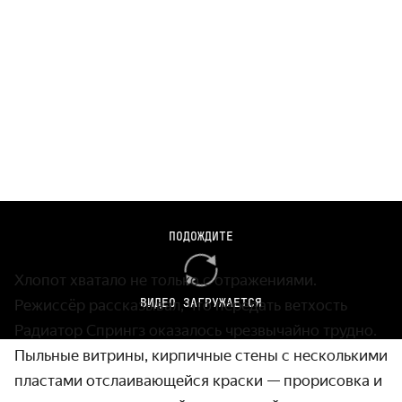
Кадры из мультфильма «Тачки», реж. Джо Рэнфт, Джон
ПОДОЖДИТЕ
Лассетер, 2006 г.
Хлопот хватало не только с отражениями.
ВИДЕО ЗАГРУЖАЕТСЯ
Режиссёр рассказывал, что передать ветхость
Радиатор Спрингз оказалось чрезвычайно трудно.
Пыльные витрины, кирпичные стены с несколькими
пластами отслаивающейся краски — прорисовка и