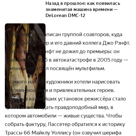
Назад в прошлое: как появилась
знаменитая машина времени —
DeLorean DMC-12
Сценарий был написан группой соавторов, куда
входили Лассетер и его давний коллега Джо Рэнфт.
К сожалению, Рэнфт не дожил до премьеры: он
трагически погиб в автокатастрофе в 2005 году —
именно ему и был посвящён мультфильм.
С самого начала художники хотели нарисовать
запоминающихся и привлекательных героев.
Одной из важнейших установок режиссёра стало
требование создать правдоподобный мир, в
котором автомобили — живые существа. Чтобы
собрать фактуру, Лассетер обратился к историку
Трассы 66 Майклу Уоллису (он озвучил шерифа