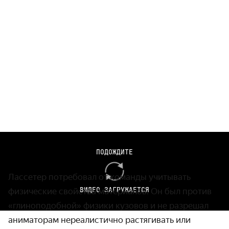
В ранних рендерах автомобили выглядели и двигались
ПОДОЖДИТЕ
неестественно. Видео:
Ismael 95
Лассетер потребовал от команды учитывать
ВИДЕО ЗАГРУЖАЕТСЯ
физические свойства материалов. Он был против
«глиноподобной» физики кузовов и не разрешал
аниматорам нереалистично растягивать или