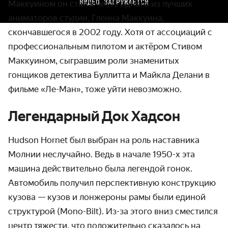
ВИДЕО ЗАГРУЖАЕТСЯ
Маккуином он стал в честь одного из лучших
аниматоров студии, Гленна Маккуина,
скончавшегося в 2002 году. Хотя от ассоциаций с
профессиональным пилотом и актёром Стивом
Маккуином, сыгравшим роли знаменитых
гонщиков детектива Буллитта и Майкла Делани в
фильме «Ле-Ман», тоже уйти невозможно.
Легендарный Док Хадсон
Hudson Hornet был выбран на роль наставника
Молнии неслучайно. Ведь в начале 1950-х эта
машина действительно была легендой гонок.
Автомобиль получил перспективную конструкцию
кузова — кузов и лонжероны рамы были единой
структурой (Mono-Bilt). Из-за этого вниз сместился
центр тяжести, что положительно сказалось на