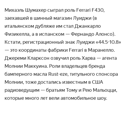
Михаэль Шумахер сыграл роль Ferrari F430,
заехавшей в шинный магазин Луиджи (в
итальянском дубляже им стал Джанкарло
Физикелла, а в испанском — Фернандо Алонсо).
Кстати, регистрационный знак Луиджи «44.5-10.8»
— это координаты фабрики Ferrari в Маранелло.
Джереми Кларксон озвучил роль Харва — агента
Молнии Маккуина. Роли владельцев бренда
бамперного масла Rust-eze, титульного спонсора
Молнии, тоже достались известным в США
радиоведущим — братьям Тому и Рею Мальоцци,
которые много лет вели автомобильное шоу.