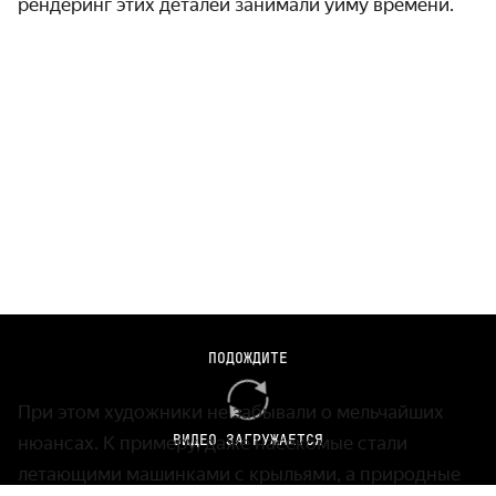
рендеринг этих деталей занимали уйму времени.
Кадры из мультфильма «Тачки», реж. Джо Рэнфт, Джон
ПОДОЖДИТЕ
Лассетер, 2006 г.
При этом художники не забывали о мельчайших
ВИДЕО ЗАГРУЖАЕТСЯ
нюансах. К примеру, даже насекомые стали
летающими машинками с крыльями, а природные