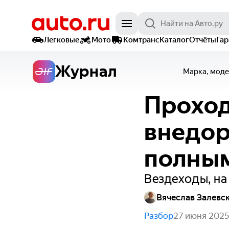
Легковые
Мото
Комтранс
Каталог
Отчёты
Га
Журнал
Марка, моде
Проход
внедо
полны
Вездеходы, на
Вячеслав Залевс
Разбор
27 июня 2025