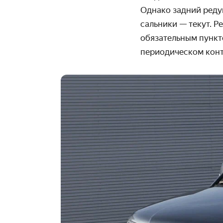
Однако задний редук
сальники — текут. Р
обязательным пункто
периодическом конт