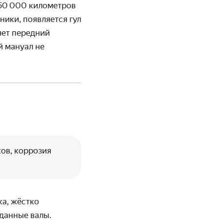
150 000 километров
ики, появляется гул
яет передний
й мануал не
ков, коррозия
ка, жёстко
данные валы.