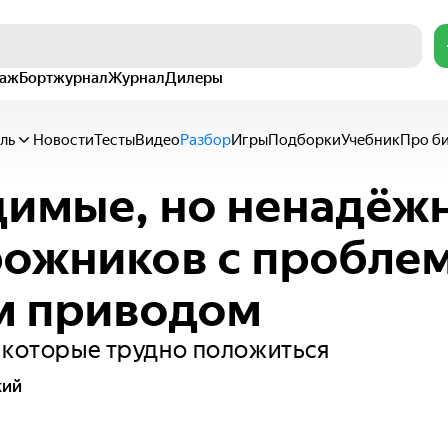
раж
Бортжурнал
Журнал
Дилеры
ль
Новости
Тесты
Видео
Разбор
Игры
Подборки
Учебник
Про б
имые, но ненадёжн
рожников с пробле
м приводом
 которые трудно положиться
кий