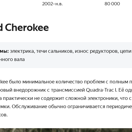
2002–н.в.
80 000
d Cherokee
емы:
электрика, течи сальников, износ редукторов, цепи
нного вала
okee было минимальное количество проблем с полным 
овый внедорожник с трансмиссией Quadra-Trac I. Её о
а практически не содержит сложной электроники, что 
мки. Обслуживание обычно ограничивается периодиче
ков.