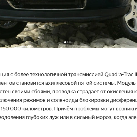
ция с более технологичной трансмиссией Quadra-Trac II
ентов становится ахиллесовой пятой системы. Модуль F
естен своими сбоями, проводка страдает от окисления к
ключения режимов и соленоиды блокировки дифферен
150 000 километров. Причём проблемы могут возникну
еодоления глубоких луж или в сильный мороз, когда эл