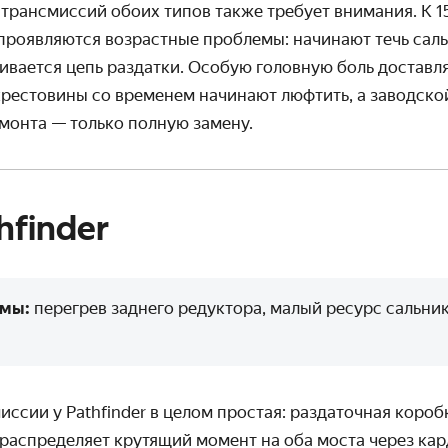
 трансмиссий обоих типов также требует внимания. К 
проявляются возрастные проблемы: начинают течь сальн
гивается цепь раздатки. Особую головную боль доставл
крестовины со временем начинают люфтить, а заводско
монта — только полную замену.
hfinder
емы:
перегрев заднего редуктора, малый ресурс сальни
ссии у Pathfinder в целом простая: раздаточная короб
 распределяет крутящий момент на оба моста через кар