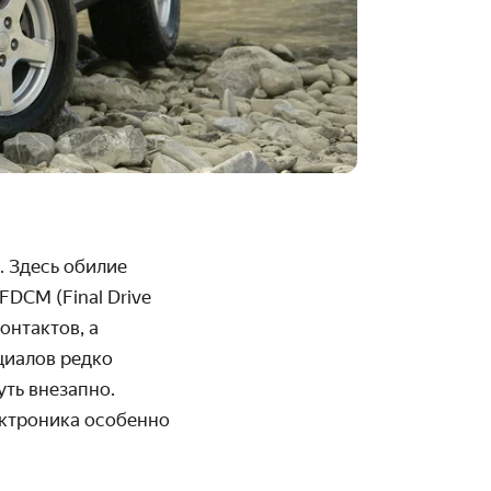
. Здесь обилие
DCM (Final Drive
онтактов, а
циалов редко
ть внезапно.
ектроника особенно