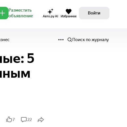
Разместить
Войти
объявление
Авто.ру AI
Избранное
изнес
Поиск по журналу
ые: 5
мным
7
22