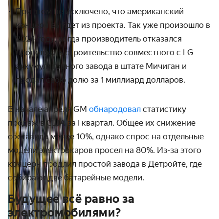
При этом не исключено, что американский
концерн выйдет из проекта. Так уже произошло в
2024 году, когда производитель отказался
продолжать строительство совместного с LG
аккумуляторного завода в штате Мичиган и
продал свою долю за 1 миллиард долларов.
В начале апреля GM
обнародовал
статистику
продаж в США за I квартал. Общее их снижение
составило менее 10%, однако спрос на отдельные
модели электрокаров просел на 80%. Из-за этого
концерн продлил простой завода в Детройте, где
собирают две батарейные модели.
Будущее всё равно за
электромобилями?