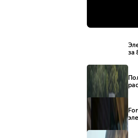
Эле
за
По
ра
Fo
эл