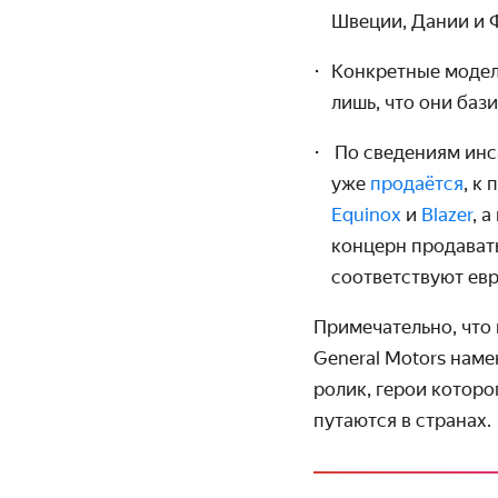
Швеции, Дании и 
Конкретные модели
лишь, что они баз
По сведениям инса
уже
продаётся
, к
Equinox
и
Blazer
, 
концерн продавать
соответствуют ев
Примечательно, что
General Motors наме
ролик, герои котор
путаются в странах.