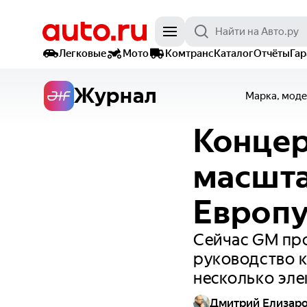
Легковые
Мото
Комтранс
Каталог
Отчёты
Га
Журнал
Марка, моде
Концер
масшта
Европу
Сейчас GM про
руководство к
несколько эле
Дмитрий Елизар