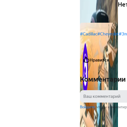
Нет
#Cadillac
#Chevrolet
#Эл
Нравится
Комментарии
Войдите
, чтобы комментир