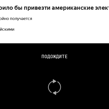
тоило бы привезти американские эле
тойно получается
айскими
ПОДОЖДИТЕ