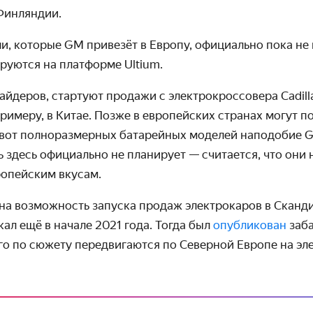
Финляндии.
, которые GM привезёт в Европу, официально пока не 
ируются на платформе Ultium.
йдеров, стартуют продажи с электрокроссовера Cadilla
 примеру, в Китае. Позже в европейских странах могут п
а вот полноразмерных батарейных моделей наподобие
 здесь официально не планирует — считается, что они
ропейским вкусам.
 на возможность запуска продаж электрокаров в Сканд
кал ещё в начале 2021 года. Тогда был
опубликован
заб
ого по сюжету передвигаются по Северной Европе на эл