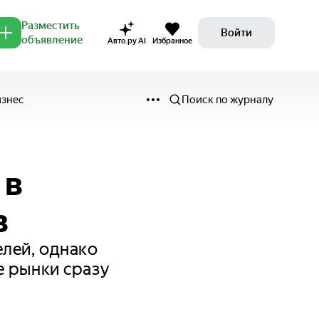
Разместить
Войти
объявление
Авто.ру AI
Избранное
изнес
Поиск по журналу
 в
в
лей, однако
е рынки сразу