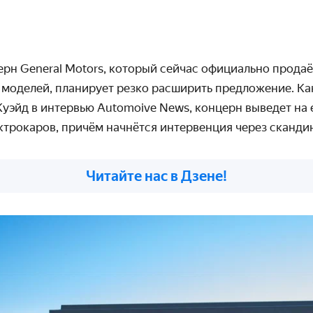
рн General Motors, который сейчас официально продаё
 моделей, планирует резко расширить предложение. К
уэйд в интервью Automoive News, концерн выведет на
ктрокаров, причём начнётся интервенция через сканди
Читайте нас в Дзене!