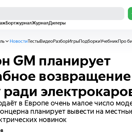
раж
Бортжурнал
Журнал
Дилеры
ль
Новости
Тесты
Видео
Разбор
Игры
Подборки
Учебник
Про б
н GM планирует
бное возвращение
 ради электрокаро
даёт в Европе очень малое число моде
онцерна планирует вывести на местны
ктрических новинок
ов