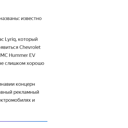
названы: известно
c Lyriq, который
оявиться Chevrolet
 GMC Hummer EV
 не слишком хорошо
инавии концерн
авный рекламный
ектромобилях и