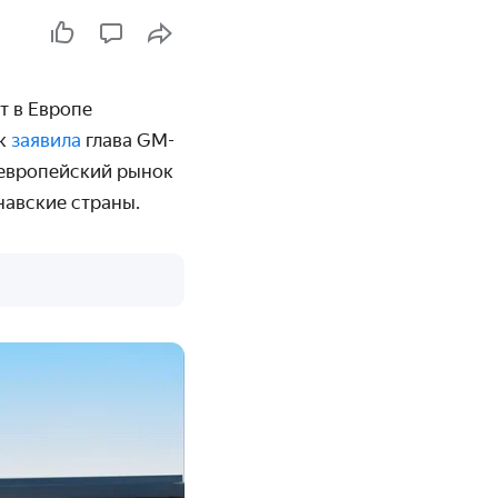
т в Европе
ак
заявила
глава GM-
 европейский рынок
навские страны.