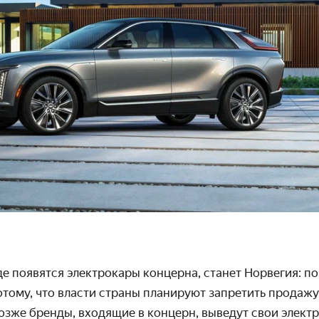
де появятся электрокары концерна, станет Норвегия
: п
отому, что власти страны планируют запретить продаж
Позже бренды, входящие в концерн, выведут свои элек