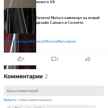
нового V8
General Motors намекнул на новый
дизайн Camaro и Corvette
#Электрокары
#General Motors
#Автопром
1
2
Комментарии
2
Войдите
, чтобы комментировать