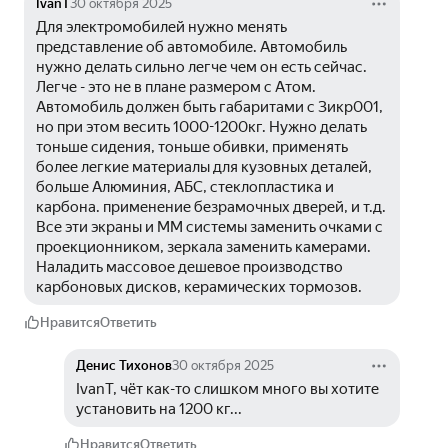
IvanT
30 октября 2025
Для электромобилей нужно менять 
представление об автомобиле. Автомобиль 
нужно делать сильно легче чем он есть сейчас. 
Легче - это не в плане размером с Атом. 
Автомобиль должен быть габаритами с Зикр001, 
но при этом весить 1000-1200кг. Нужно делать 
тоньше сидения, тоньше обивки, применять 
более легкие материалы для кузовных деталей, 
больше Алюминия, АБС, стеклопластика и 
карбона. применение безрамочных дверей, и т.д. 
Все эти экраны и ММ системы заменить очками с 
проекционником, зеркала заменить камерами. 
Наладить массовое дешевое производство 
карбоновых дисков, керамических тормозов.
Нравится
Ответить
Денис Тихонов
30 октября 2025
IvanT, чёт как-то слишком много вы хотите 
установить на 1200 кг... 
Нравится
Ответить