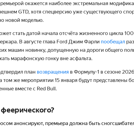
ремьерой окажется наиболее экстремальная модифика
нешнем GTD, хотя спецверсию уже существующего спо
но новой моделью.
ожет стать датой начала отсчёта жизненного цикла 10
еркара. В августе глава Ford Джим Фарли
пообещал
раз
ких машин новинку, допущенную на дороги общего поль
ать марафонскую гонку вне асфальта.
одтвердил план
возвращения
в Формулу-1 в сезоне 2026
На том же мероприятии 15 января будут представлены б
нные вместе с Red Bull.
 феерического?
афосом анонсируют, премьера должна быть сногсшибате