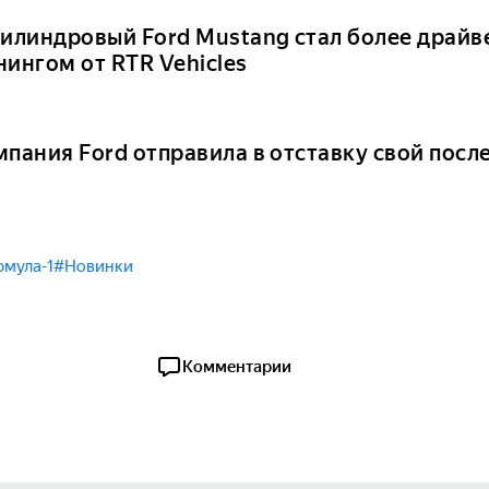
цилиндровый Ford Mustang стал более драйв
нингом от RTR Vehicles
мпания Ford отправила в отставку свой посл
мула-1
#Новинки
Комментарии