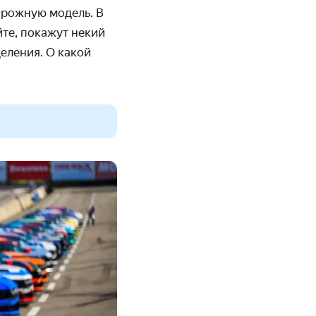
орожную модель. В
йте
, покажут некий
еления. О какой