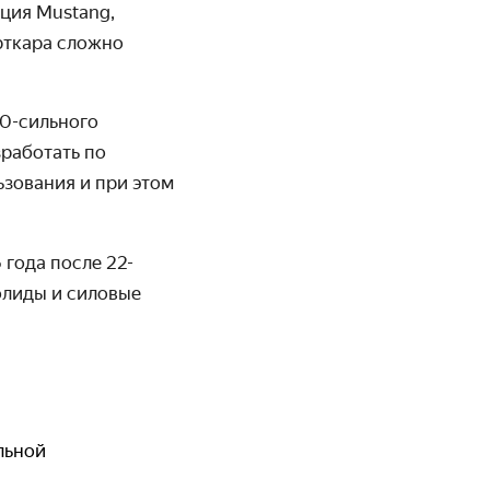
ция Mustang,
рткара сложно
00-сильного
работать по
зования и при этом
 года после 22-
олиды и силовые
льной