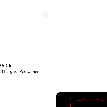
 760 ₽
З) Largus I Рестайлинг