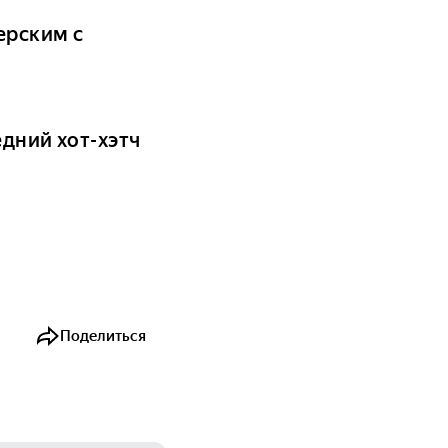
ерским с
едний хот-хэтч
Поделиться