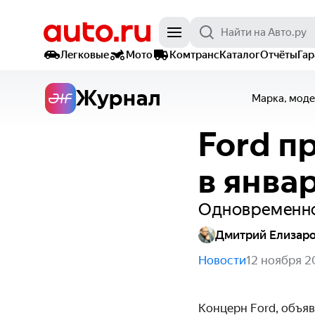
Легковые
Мото
Комтранс
Каталог
Отчёты
Га
Журнал
Марка, моде
Ford п
в янва
Одновременно
Дмитрий Елизар
Новости
12 ноября 2
Концерн Ford, объя