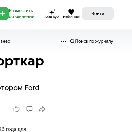
Разместить
Войти
объявление
Авто.ру AI
Избранное
изнес
Поиск по журналу
орткар
отором Ford
26 года для