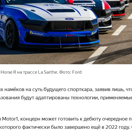
Horse R на трассе La Sarthe. Фото: Ford
их намёков на суть будущего спорткара, заявив лишь, чт
ьзования будут адаптированы технологии, применяемы
 Motor1, концерн
может го
товить к дебюту очередное 
которого фактически было завершено ещё в 2022 году.