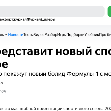
раж
Бортжурнал
Журнал
Дилеры
ль
Новости
Тесты
Видео
Разбор
Игры
Подборки
Учебник
Про б
редставит новый сп
ре
 покажут новый болид Формулы-1 с м
ов
025
вляя о масштабной презентации спортивного сезона 20