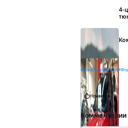
4-
тю
Ко
#Спорткары
#Ford
#Фор
Нравится
Комментарии