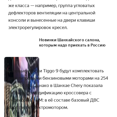
же класса — например, группа угловатых
дефлекторов вентиляции на центральной
консоли и вынесенные на двери клавиши
электрорегулировок кресел.
Новинки Шанхайского салона,
которым надо приехать в Россию
Базовые версии Tiggo 9 будут комплектовать
двухлитровыми бензиновыми моторами на 254
или 261 л.с. Однако в Шанхае Chery показала
гибридную модификацию кроссовера с
индексом C-
D
M: в её составе базовый ДВС
работает с электромотором.