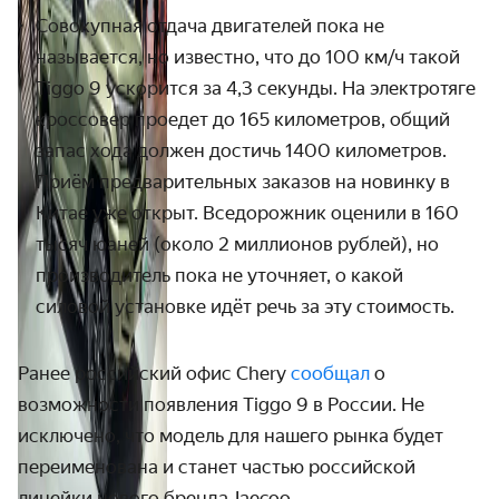
Совокупная отдача двигателей пока не
называется, но известно, что до 100 км/ч такой
Tiggo 9 ускорится за 4,3 секунды. На электротяге
кроссовер проедет до 165 километров, общий
запас хода должен достичь 1400 километров.
Приём предварительных заказов на новинку в
Китае уже открыт. Вседорожник оценили в 160
тысяч юаней (около 2 миллионов рублей), но
производитель пока не уточняет, о какой
силовой установке идёт речь за эту стоимость.
Ранее российский офис Chery
сообщал
о
возможности появления Tiggo 9 в России. Не
исключено, что модель для нашего рынка будет
переименована и станет частью российской
линейки нового бренда Jaecoo,