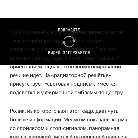
ПОДОЖДИТЕ
Судя по снимку, в оформлении лицевой части
электромобиля сохранятся некоторые
узнаваемые элементы топливного Escalade,
ВИДЕО ЗАГРУЖАЕТСЯ
включая светодиодные огни с вертикальной
ориентацией, однако о полном копировании
речи не идёт. На «радиаторной решётке»
присутствует «световая подпись», имеется
подсветка и у фирменной эмблемы по центру.
Ролик, из которого взят этот кадр, даёт чуть
больше информации. Мельком показаны корма
со спойлером и стоп-сигналом, панорамная
крыша, широкий дисплей на передней панели в