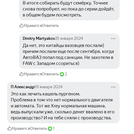
В итоге собирать будут семёрку. Точнее 
снова попробуют, но пока до серии дойдёт, 
в общем будем посмотреть. 
Нравится
Ответить
Dmitry Martyakov
25 января 2024
Да нет, это китайцы вазовцев послали) 
причем послали еще после сентября, когда 
АвтоВАЗ попал под санкции. Не захотели в 
FAW с Западом ссориться)
Нравится
Ответить
2
П Александр
19 января 2024
Это как лечить кашель пургеном. 
Проблема в том что нет нормального двигателя 
и автомата. Тот же Xrey нормальная машина, 
ведь выпускали уже, сколько денег ввалено в его 
производство? И на тебе сняли с производства.
Нравится
Ответить
1