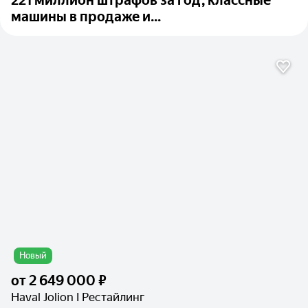
221 миллион штрафов за год, классные
машины в продаже и...
Новый
от
2 649 000 ₽
Haval Jolion I Рестайлинг