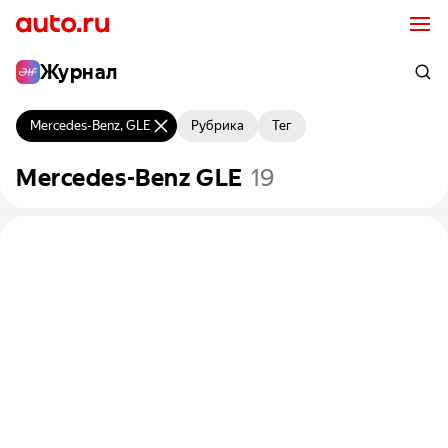
Журнал
Mercedes-Benz, GLE
Рубрика
Тег
Mercedes-Benz
GLE