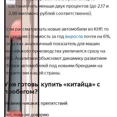
составил чуть меньше двух процентов (до 2,17 и
2,88 миллиона рублей соответственно).
Если рассматривать новые автомобили из КНР, то
их средняя стоимость за год
выросла
почти на 6%,
тогда как аналогичный показатель для машин
российского производства увеличился сразу на
28%. Аналитики объясняют динамику развитием
сборки автомобилей под новыми брендами на
территории нашей страны.
Уже готовы купить «китайца» с
пробегом?
Не вижу никаких препятствий
Нет, пока не доверяю