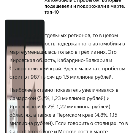
Автомобили с пробегом, которые
подешевели и подорожали в марте:
топ-10
Что касается отдельных регионов, то в целом
средняя стоимость подержанного автомобиля в
марте уменьшилась только в трёх из них. Это
Кировская область, Кабардино-Балкария и
Ставропольский край. Здесь машина с пробегом
стоит от 987 тысяч до 1,5 миллиона рублей.
Наиболее активно показатель увеличивался в
Самарской (5,7%, 1,23 миллиона рублей) и
Ярославской (5,2%, 1,22 миллиона рублей)
областях, а также в Пермском крае (4,8%, 1,15
миллиона рублей). Если говорить о столицах, то в
Санкт-Петербурге и Москве рост в марте