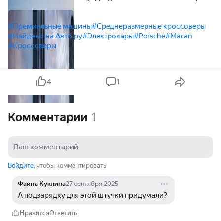
на одной зарядке
#Премиальные машины
#Среднеразмерные кроссоверы
#Найдено на Авто.ру
#Электрокары
#Porsche
#Macan
#Кроссоверы
4
1
Комментарии
1
Войдите
, чтобы комментировать
Фаина Куклина
27 сентября 2025
А подзарядку для этой штучки придумали? 
Нравится
Ответить