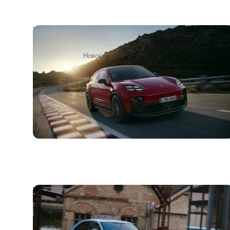
Батарейный Porsche Macan впервые
получил «драйверскую» версию GTS
21 октября 2025
Новости
Porsche всё же избавится от топливного
Macan, но может выпустить замену
2
12 марта 2025
Новости