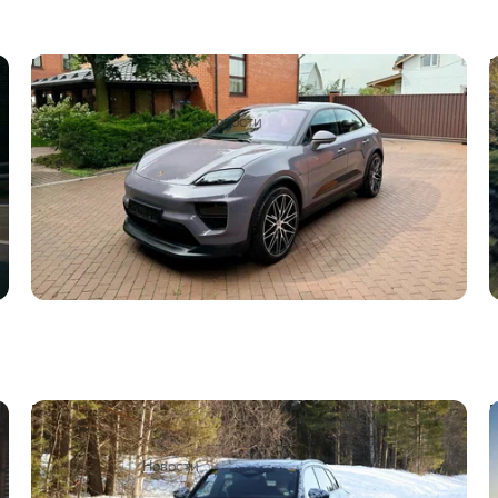
В Россию завезли электрические Porsche
Macan: известны цены
4
1
24 сентября 2025
Новости
Новый Porsche Macan с ДВС спрятали в
кузове Audi Q5
13 февраля 2025
Новости