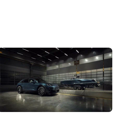
Porsche показал концептуальный Macan в
стиле суперлодки
0 января
Новости