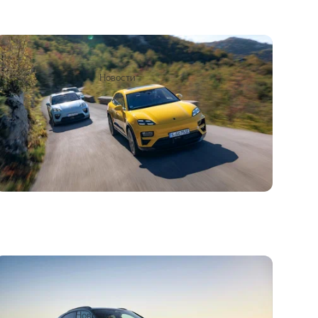
На смену Porsche Macan придёт
переднеприводный кроссовер
3
1
5 сентября 2025
Новости
Компания Porsche продлит жизнь
кроссоверу Macan, который хотела снять
с производства
1
17 января 2025
Новости