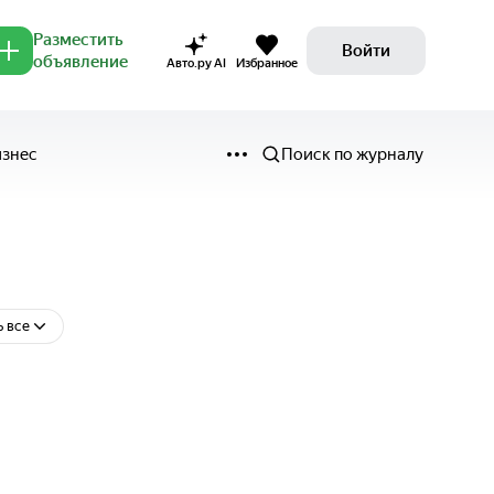
Разместить
Войти
объявление
Авто.ру AI
Избранное
изнес
Поиск по журналу
ь все