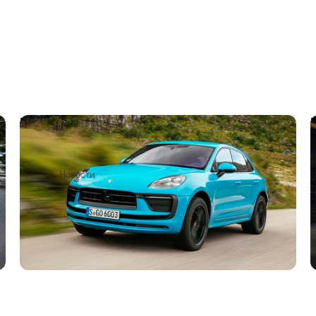
Macan с ДВС продаётся лучше
электрического, но Porsche всё равно
остановит его выпуск
2
3
1 мая
Новости