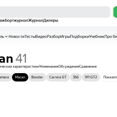
раж
Бортжурнал
Журнал
Дилеры
ль
Новости
Тесты
Видео
Разбор
Игры
Подборки
Учебник
Про б
an
ические характеристики
Упоминания
Обсуждения
Сравнения
amera
Macan
Boxster
Carrera GT
356
911 GT2
Показат