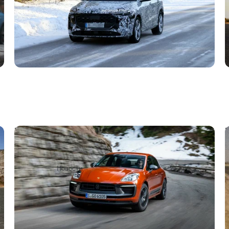
Porsche заменит бензиновые модели
электрическими, несмотря на падение
спроса
2
10 июля 2024
Новости