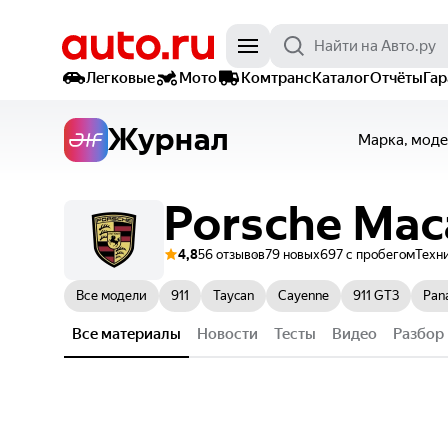
Легковые
Мото
Комтранс
Каталог
Отчёты
Га
Журнал
Марка, моде
Porsche
Mac
4,8
56 отзывов
79 новых
697 с пробегом
Техн
Все модели
911
Taycan
Cayenne
911 GT3
Pan
Все материалы
Новости
Тесты
Видео
Разбор