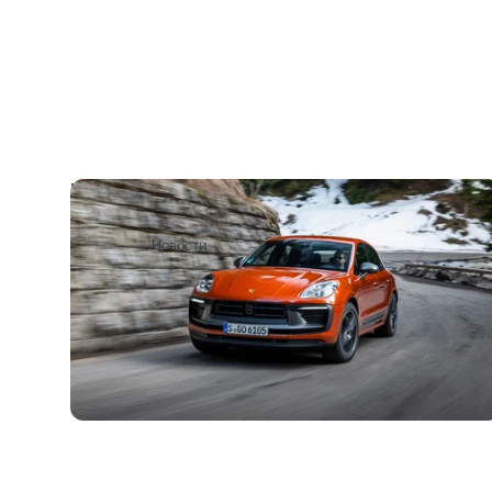
Porsche прекратит производство
кроссовера Macan до конца месяца
2
10 июля
Новости