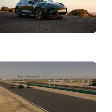
Батарейный Ioniq 5 N посоревновался с
четырьмя суперкроссоверами
7 мая 2024
Новости
Видео