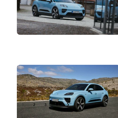
Электрический Porsche Macan стал более
доступным, дальнобойным и
внедорожным
17 июля 2024
Новости
1
2
3
4