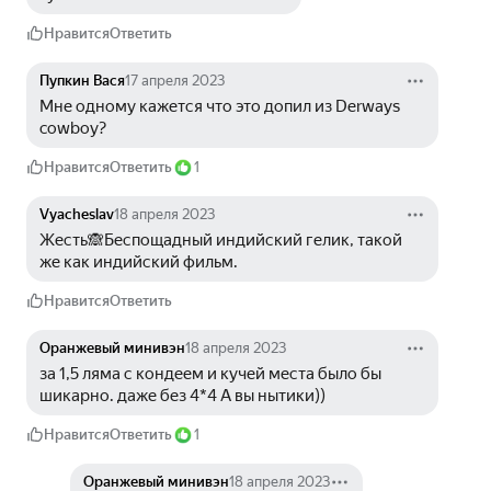
Нравится
Ответить
Пупкин Вася
17 апреля 2023
Мне одному кажется что это допил из Derways 
cowboy?
Нравится
Ответить
1
Vyacheslav
18 апреля 2023
Жесть🙈Беспощадный индийский гелик, такой 
же как индийский фильм.
Нравится
Ответить
Оранжевый минивэн
18 апреля 2023
за 1,5 ляма с кондеем и кучей места было бы 
шикарно. даже без 4*4 А вы нытики))
Нравится
Ответить
1
Оранжевый минивэн
18 апреля 2023