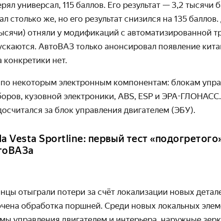
рял универсал, 115 баллов. Его результат
— 3,2 тысячи б
л столько же, но его результат снизился на 135 баллов.
тысячи) отняли у модификаций с автоматизированной т
ускаются. АвтоВАЗ только анонсировал появление кита
а конкретики нет.
 по некоторым электронным компонентам: блокам упр
оров, кузовной электроники, ABS, ESP и ЭРА-ГЛОНАСС.
осчитался за блок управления двигателем (ЭБУ).
a Vesta Sportline: первый тест «подогретог
тоВАЗа
нцы отыграли потери за счёт локализации новых детале
ючена обработка поршней. Среди новых локальных эле
ы управления двигателем и интерьера, наружные зерк