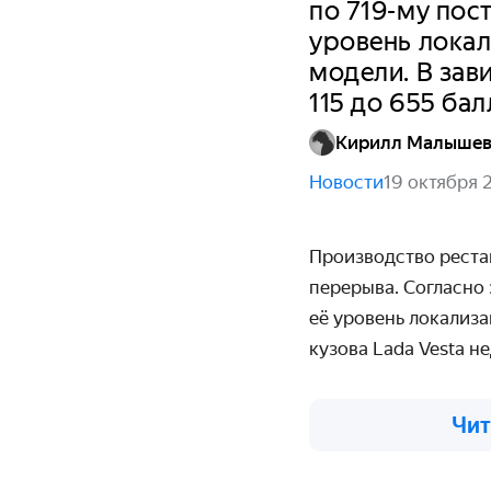
по 719-му пос
уровень локал
модели. В зав
115 до 655 ба
Кирилл Малыше
Новости
19 октября 
Производство реста
перерыва. Согласно
её уровень локализа
кузова Lada Vesta не
Чит