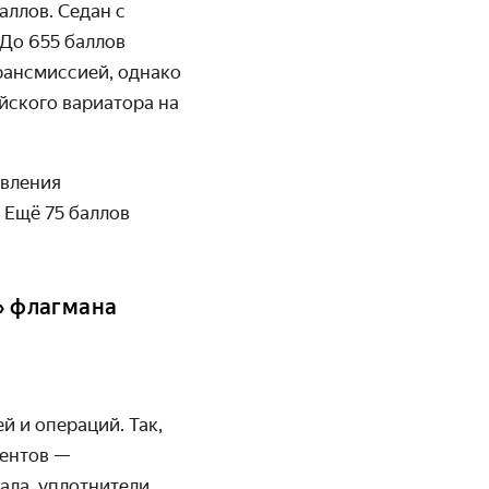
аллов. Седан с
 До 655 баллов
рансмиссией, однако
йского вариатора на
авления
 Ещё 75 баллов
о» флагмана
й и операций. Так,
ментов —
ала, уплотнители,