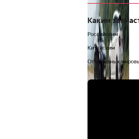
Каким запчас
Российским
Китайским
От основных миров