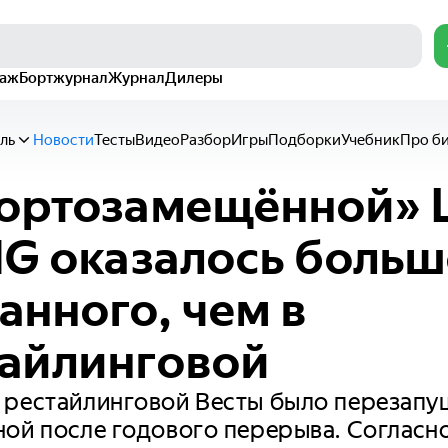
раж
Бортжурнал
Журнал
Дилеры
ль
Новости
Тесты
Видео
Разбор
Игры
Подборки
Учебник
Про б
ортозамещённой» 
NG оказалось больш
анного, чем в
айлинговой
 рестайлинговой Весты было перезап
ной после годового перерыва. Соглас