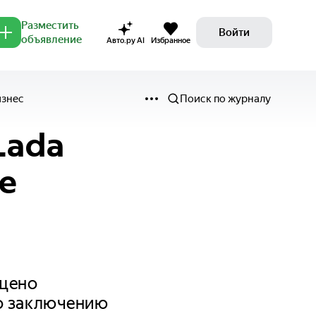
Разместить
Войти
объявление
Авто.ру AI
Избранное
изнес
Поиск по журналу
Lada
е
ущено
но заключению