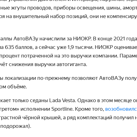
тные жгуты проводов, приборы освещения, шины, амор
ря на внушительный набор позиций, они не компенсиру
аллы АвтоВАЗу начислили за НИОКР. В конце 2021 года
а 635 баллов, а сейчас уже 1,9 тысячи. НИОКР оценива
 процент потраченной на это выручки компании. Парам
счёт снижения выручки автогиганта.
ы локализации по-прежнему позволяют АвтоВАЗу пол
ом объёме.
ает только седаны Lada Vesta. Однако в этом месяце 
гретом» исполнении Sportline. Кроме того,
возобновилс
трастной чёрной крышей, а ряд комплектаций получил 
 подорожал).