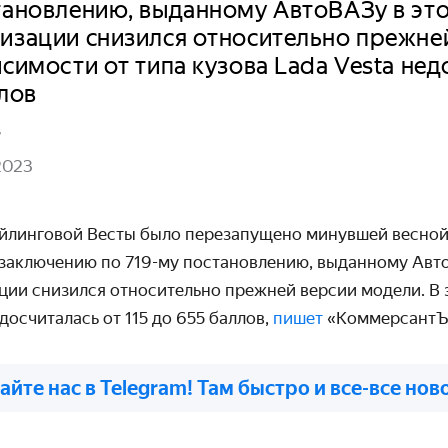
тановлению, выданному АвтоВАЗу в это
изации снизился относительно прежне
исимости от типа кузова Lada Vesta нед
ллов
в
2023
йлинговой Весты было перезапущено минувшей весной
 заключению по 719-му постановлению, выданному Авто
ции снизился относительно прежней версии модели. В 
досчиталась от 115 до 655 баллов,
пишет
«КоммерсантЪ
айте нас в Telegram! Там быстро и все-все нов