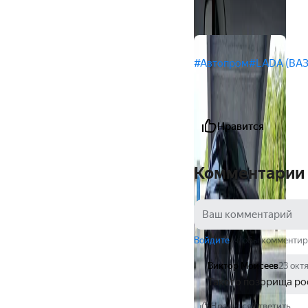
#Автопром
#LADA (ВАЗ
Нравится
Комментарии
Войдите
, чтобы комментир
Виктор Моисеев
23 окт
Такого позорища ро
Нравится
Ответить