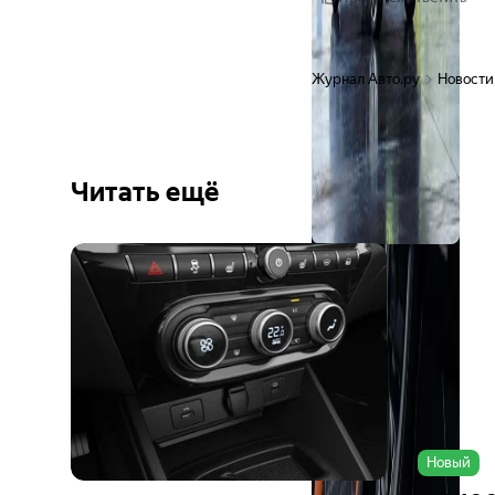
Журнал Авто.ру
Новости
Читать ещё
Ещё 6
фото
Новый