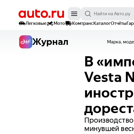
Легковые
Мото
Комтранс
Каталог
Отчёты
Га
Журнал
Марка, моде
В «имп
Vesta 
иностр
дорест
Производство
минувшей вес