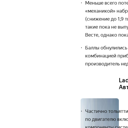
Меньше всего поте
«механикой» набра
(снижение до 1,9 
такие пока не вып
Весте, однако пок
Баллы обнулились
комбинацией приб
производитель нед
Lad
Ав
Частично тольятти
по двигателю вкл
компоненты систем