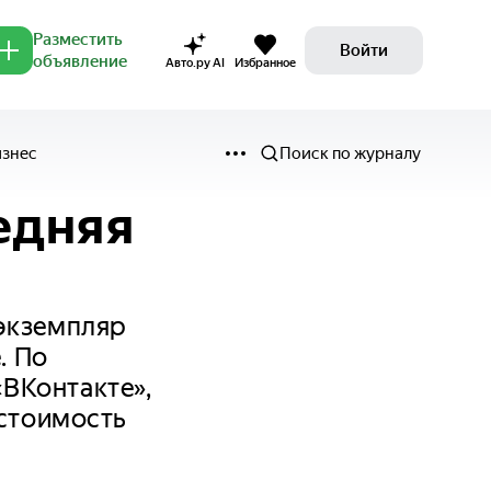
Разместить
Войти
объявление
Авто.ру AI
Избранное
изнес
Поиск по журналу
едняя
 экземпляр
. По
ВКонтакте»,
 стоимость