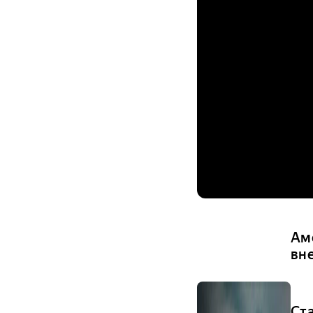
Ам
вн
Ст