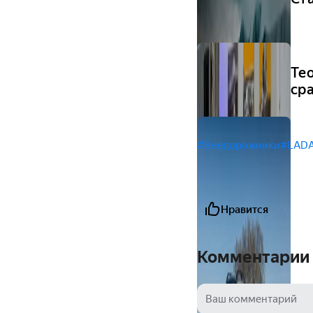
Тео
ср
#Внедорожники
#LADA
Нравится
Комментарии