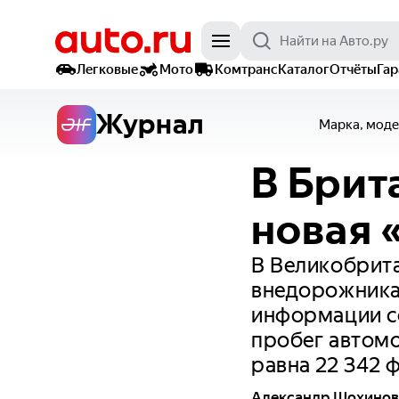
Легковые
Мото
Комтранс
Каталог
Отчёты
Га
Журнал
Марка, моде
В Брит
новая 
В Великобрит
внедорожника 
информации с
пробег автомо
равна 22 342 
Александр Шохинов