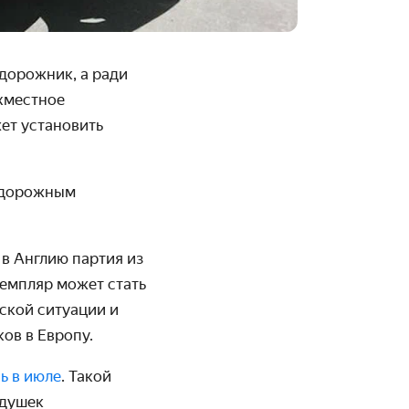
дорожник, а ради
ухместное
ет установить
м дорожным
 в Англию партия из
земпляр может стать
еской ситуации и
ов в Европу.
ь в июле
. Такой
одушек