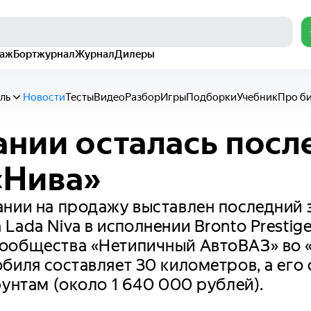
раж
Бортжурнал
Журнал
Дилеры
ль
Новости
Тесты
Видео
Разбор
Игры
Подборки
Учебник
Про б
ании осталась посл
«Нива»
ании на продажу выставлен последний
Lada Niva в исполнении Bronto Prestige
ообщества «Нетипичный АвтоВАЗ» во «
биля составляет 30 километров, а его
фунтам (около 1 640 000 рублей).