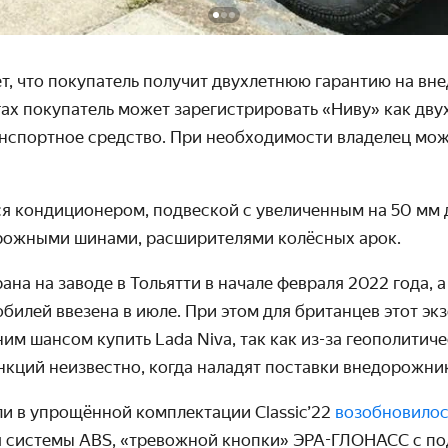
, что покупатель получит двухлетнюю гарантию на вне
ах покупатель может зарегистрировать «Ниву» как дв
нспортное средство. При необходимости владелец мож
я кондиционером, подвеской с увеличенным на 50 м
рожными шинами, расширителями колёсных арок.
на на заводе в Тольятти в начале февраля 2022 года, а
билей ввезена в июле. При этом для британцев этот эк
ним шансом купить Lada Niva, так как из-за геополитич
кций неизвестно, когда наладят поставки внедорожник
и в упрощённой комплектации Classic’22
возобновилос
 системы ABS, «тревожной кнопки» ЭРА-ГЛОНАСС с п