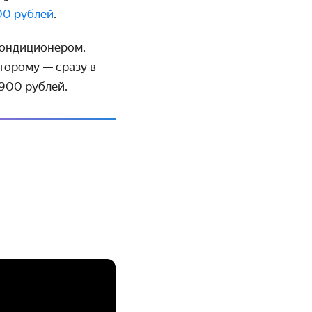
00 рублей
.
 кондиционером.
торому — сразу в
 900 рублей.