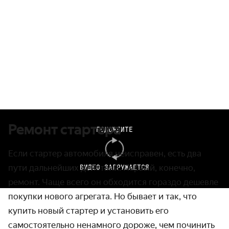
Ремонт стартера
ПОДОЖДИТЕ
Если
стартер автомобиля
неисправен, есть два
пути дальнейших действий. Первый, конечно,
ВИДЕО ЗАГРУЖАЕТСЯ
ремонт. Чаще всего он обходится гораздо дешевле
покупки нового агрегата. Но бывает и так, что
купить новый стартер и установить его
самостоятельно ненамного дороже, чем починить