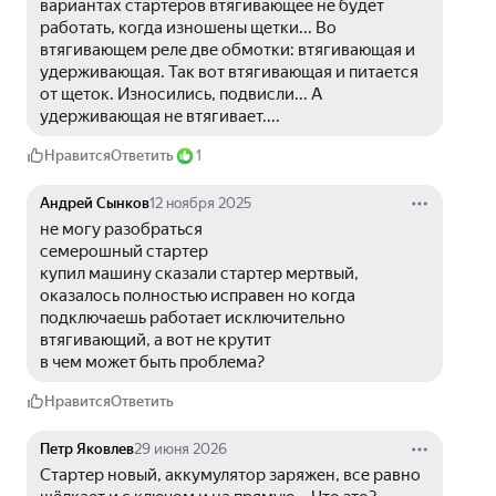
вариантах стартеров втягивающее не будет 
работать, когда изношены щетки... Во 
втягивающем реле две обмотки: втягивающая и 
удерживающая. Так вот втягивающая и питается 
от щеток. Износились, подвисли... А 
удерживающая не втягивает....
Нравится
Ответить
1
Андрей Сынков
12 ноября 2025
не могу разобраться 
семерошный стартер 
купил машину сказали стартер мертвый, 
оказалось полностью исправен но когда 
подключаешь работает исключительно 
втягивающий, а вот не крутит
в чем может быть проблема? 
Нравится
Ответить
Петр Яковлев
29 июня 2026
Стартер новый, аккумулятор заряжен, все равно 