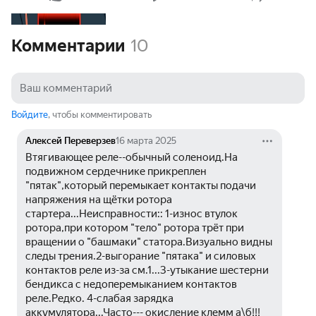
Комментарии
10
Войдите
, чтобы комментировать
Алексей Переверзев
16 марта 2025
Втягивающее реле--обычный соленоид.На 
подвижном сердечнике прикреплен 
"пятак",который перемыкает контакты подачи 
напряжения на щётки ротора 
стартера...Неисправности:: 1-износ втулок 
ротора,при котором "тело" ротора трёт при 
вращении о "башмаки" статора.Визуально видны 
следы трения.2-выгорание "пятака" и силовых 
контактов реле из-за см.1...3-утыкание шестерни 
бендикса с недоперемыканием контактов 
реле.Редко. 4-слабая зарядка 
аккумулятора...Часто--- окисление клемм а\б!!!