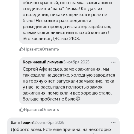
обычно красный, он от замка зажигания и 
соединяется "папа"-"мама! Когда я их 
отсоединил, никаких щелчков в реле не 
было! Несколько раз соединял и 
разьединял провода и стартер заработал, 
клеммы окислились или плохой контакт!
Это касается ДВС ваз 2103.
Нравится
Ответить
Коричневый лимузин
5 ноября 2025
Сергей Афанасьев, замок зажигания, мы 
так ездили на десятке, холодную заводится 
на горячую нет, запускали замыкание, пока 
у нас не рассыпался полностью замок 
зажигания, поменяли и все хорошо стало, 
больше проблем не было🤭
Нравится
Ответить
Ваня Тещин
12 сентября 2025
Доброго всем. Есть еще причина: на некоторых 