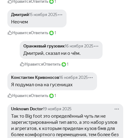
Нравится
Ответить
1
Дмитрий
15 ноября 2025
Неочем
Нравится
Ответить
1
Оранжевый грузовик
16 ноября 2025
Дмитрий, сказал ни о чём.
Нравится
Ответить
1
Константин Кривоносов
16 ноября 2025
Я подумал она на гусеницах
Нравится
Ответить
1
Unknown Doctor
19 ноября 2025
Так то Big foot это определённый чуть ли не 
зарегистрированный тип авто, а это набор узлов 
и агрегатов, к которым приделан кузов бмв для 
более комфортного перемещения, тем более без 