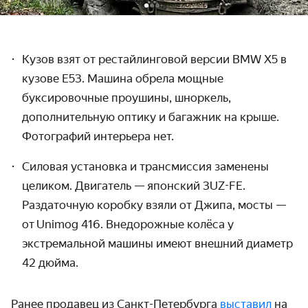
Кузов взят от рестайлинговой версии
BMW
X
5 в
кузове Е53. Машина обрела мощные
буксировочные проушины, шноркель,
дополнительную оптику и багажник на крыше.
Фотографий интерьера нет.
Силовая установка и трансмиссия заменены
целиком. Двигатель — японский 3
UZ
-
FE
.
Раздаточную коробку взяли от Джипа, мосты —
от
Unimog
416. Внедорожные колёса у
экстремальной машины имеют внешний диаметр
42 дюйма.
Ранее продавец из Санкт-Петербурга
выставил
на