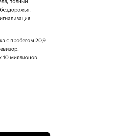
еля, полный
 бездорожья,
сигнализация
ка с пробегом 20,9
евизор,
к 10 миллионов