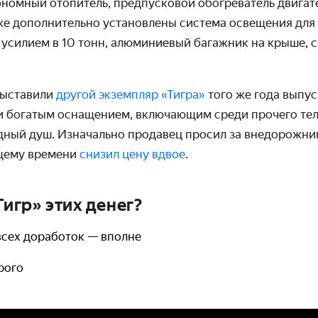
ономный отопитель, предпусковой обогреватель двигат
кже дополнительно установлены система освещения для
 усилием в 10 тонн, алюминиевый багажник на крыше, 
 выставили
другой экземпляр «Тигра»
того же года выпус
и богатым оснащением, включающим среди прочего тел
дный душ. Изначально продавец просил за внедорожни
ящему времени
снизил цену вдвое
.
Тигр» этих денег?
всех доработок — вполне
рого