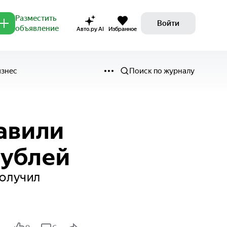
Разместить
Войти
объявление
Авто.ру AI
Избранное
изнес
Поиск по журналу
авили
рублей
получил