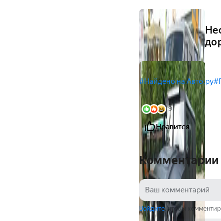
Не
до
#Найдено на Авто.ру
#
9
Нравится
Комментарии
Войдите
, чтобы комментир