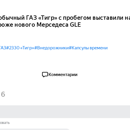
обычный ГАЗ «Тигр» с пробегом выставили н
роже нового Мерседеса GLE
ГАЗ
#2330 «Тигр»
#Внедорожники
#Капсулы времени
Комментарии
6
овать