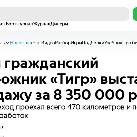
раж
Бортжурнал
Журнал
Дилеры
ль
Новости
Тесты
Видео
Разбор
Игры
Подборки
Учебник
Про б
 гражданский
ожник «Тигр» выст
дажу за 8 350 000 
деход проехал всего 470 километров и 
работок
ов