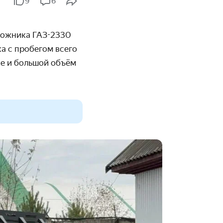
9
6
рожника ГАЗ-2330
а с пробегом всего
ие и большой объём