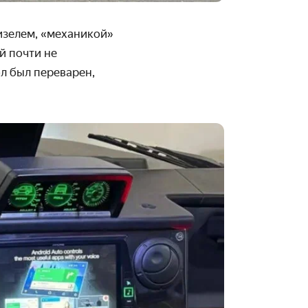
изелем, «механикой»
й почти не
л был переварен,