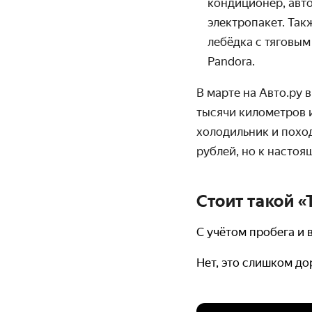
кондиционер, авт
электропакет. Та
лебёдка с тяговым
Pandora.
В марте на Авто.ру
тысячи километров 
холодильник и похо
рублей, но к насто
Стоит такой «
С учётом пробега и 
Нет, это слишком до