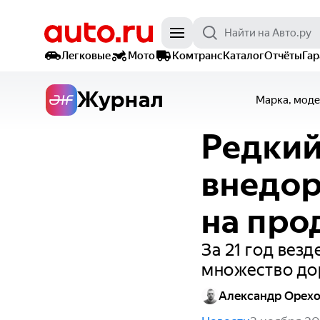
Легковые
Мото
Комтранс
Каталог
Отчёты
Га
Журнал
Марка, моде
Редкий
внедор
на про
За 21 год вез
множество до
Александр Орех