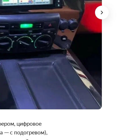
уфером, цифровое
а — с подогревом),