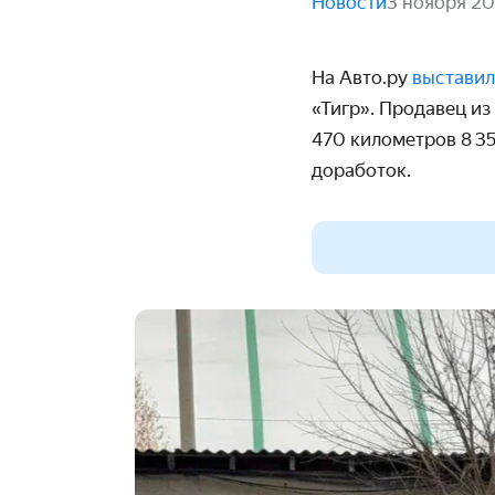
Новости
3 ноября 2
На Авто.ру
выстави
«Тигр». Продавец из
470 километров 8 3
доработок.