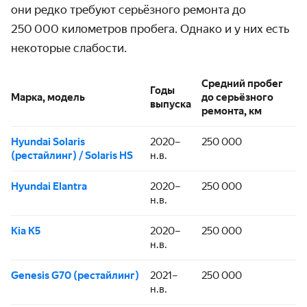
они редко требуют серьёзного ремонта до
250 000 километров пробега. Однако и у них есть
некоторые слабости.
Средний пробег
Годы
Марка, модель
до серьёзного
выпуска
ремонта, км
Hyundai Solaris
2020–
250 000
(рестайлинг) / Solaris HS
н.в.
Hyundai Elantra
2020–
250 000
н.в.
Kia K5
2020–
250 000
н.в.
Genesis G70 (рестайлинг)
2021–
250 000
н.в.