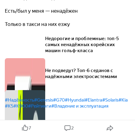
Есть/был у меня — ненадёжен
Только в такси на них езжу
Недорогие и проблемные: топ-5
самых ненадёжных корейских
машин гольф-класса
Не подведут? Топ-6 седанов с
надёжными электросистемами
#Надёжность
#Genesis
#G70
#Hyundai
#Elantra
#Solaris
#Kia
#K5
#K900
#Рейтинги
#Владение и эксплуатация
7
2