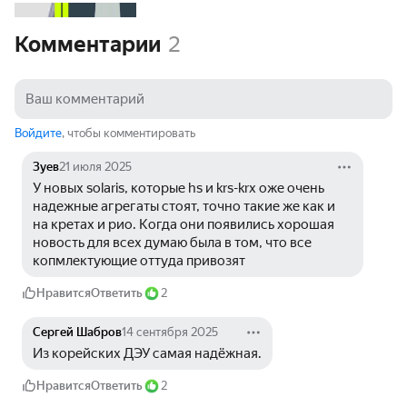
Комментарии
2
Войдите
, чтобы комментировать
Зуев
21 июля 2025
У новых solaris, которые hs и krs-krx оже очень 
надежные агрегаты стоят, точно такие же как и 
на кретах и рио. Когда они появились хорошая 
новость для всех думаю была в том, что все 
копмлектующие оттуда привозят 
Нравится
Ответить
2
Сергей Шабров
14 сентября 2025
Из корейских ДЭУ самая надёжная.
Нравится
Ответить
2