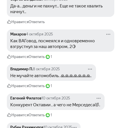
Да-а.. деньги не пахнут.. Еще не такое хвалить 
начнут..
Нравится
Ответить
Макаров
4 октября 2025
Как ВАГовод, посмеялся и одновременно 
взгрустнул за наш автопром, 2🍋
Нравится
Ответить
1
Владимир П.
8 октября 2025
Не мучайте автомобиль. 🙏🙏🙏🙏🙏🙏🙏. 
Нравится
Ответить
1
Евгений Филатов
10 октября 2025
Конкурент Октавии , а чего не Мерседеса🤣. 
Нравится
Ответить
1
Рубен Рахимкулов
10 октября 2025