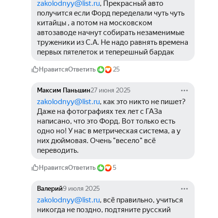
zakolodnyy@list.ru
, Прекрасный авто 
получится если Форд переделали чуть чуть 
китайцы , а потом на московском 
автозаводе начнут собирать незаменимые 
труженики из С.А. Не надо равнять времена 
первых пятелеток и теперешный бардак 
Нравится
Ответить
25
Максим Паньшин
27 июня 2025
zakolodnyy@list.ru
, как это никто не пишет? 
Даже на фотографиях тех лет с ГАЗа 
написано, что это Форд. Вот только есть 
одно но! У нас в метрическая система, а у 
них дюймовая. Очень "весело" всё 
переводить. 
Нравится
Ответить
5
Валерий
9 июля 2025
zakolodnyy@list.ru
, всё правильно, учиться 
никогда не поздно, подтяните русский 