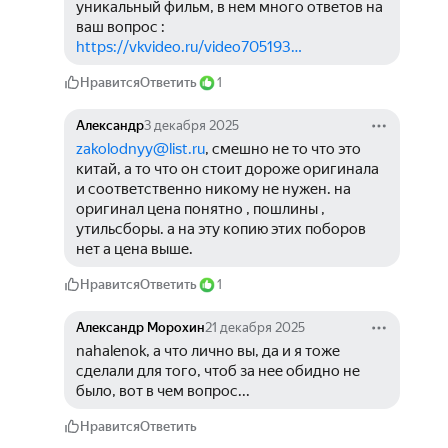
уникальный фильм, в нем много ответов на 
ваш вопрос : 
https://vkvideo.ru/video705193…
Нравится
Ответить
1
Александр
3 декабря 2025
zakolodnyy@list.ru
, смешно не то что это 
китай, а то что он стоит дороже оригинала 
и соответственно никому не нужен. на 
оригинал цена понятно , пошлины , 
утильсборы. а на эту копию этих поборов 
нет а цена выше.
Нравится
Ответить
1
Александр Морохин
21 декабря 2025
nahalenok, а что лично вы, да и я тоже 
сделали для того, чтоб за нее обидно не 
было, вот в чем вопрос...
Нравится
Ответить