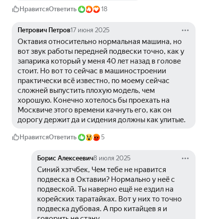
Нравится
Ответить
18
Петрович Петров
17 июня 2025
Октавия относительно нормальная машина, но 
вот звук работы передней подвески точно, как у 
запарика который у меня 40 лет назад в голове 
стоит. Но вот то сейчас в машиностроении 
практически всё известно, по моему сейчас 
сложней выпустить плохую модель, чем 
хорошую. Конечно хотелось бы проехать на 
Москвиче этого времени качнуть его, как он 
дорогу держит да и сидения должны как улитые.
Нравится
Ответить
5
Борис Алексеевич
8 июля 2025
Синий хэтчбек, Чем тебе не нравится 
подвеска в Октавии? Нормально у неё с 
подвеской. Ты наверно ещё не ездил на 
корейских таратайках. Вот у них то точно 
подвеска дубовая. А про китайцев я и 
говорить не стану.