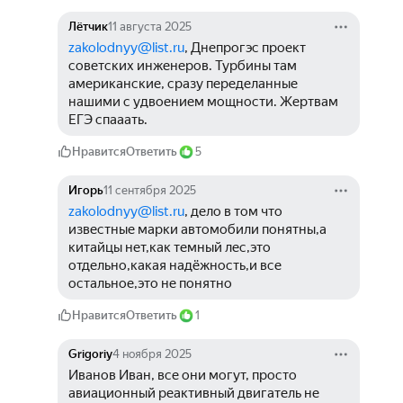
Лётчик
11 августа 2025
zakolodnyy@list.ru
, Днепрогэс проект 
советских инженеров. Турбины там 
американские, сразу переделанные 
нашими с удвоением мощности. Жертвам 
ЕГЭ спааать.
Нравится
Ответить
5
Игорь
11 сентября 2025
zakolodnyy@list.ru
, дело в том что 
известные марки автомобили понятны,а 
китайцы нет,как темный лес,это 
отдельно,какая надёжность,и все 
остальное,это не понятно
Нравится
Ответить
1
Grigoriy
4 ноября 2025
Иванов Иван, все они могут, просто 
авиационный реактивный двигатель не 