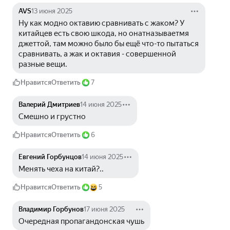
AVS
13 июня 2025
Ну как модно октавию сравнивать с жаком? У 
китайцев есть свою шкода, но онатназываетмя 
джеттой, там можно было бы ещё что-то пытаться 
сравнивать, а жак и октавия - совершенной 
разные вещи.
Нравится
Ответить
7
Валерий Дмитриев
14 июня 2025
Смешно и грустно
Нравится
Ответить
6
Евгений Горбунцов
14 июня 2025
Менять чеха на китай?..
Нравится
Ответить
5
Владимир Горбунов
17 июня 2025
Очередная пропагандонская чушь