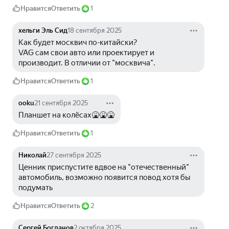
Нравится
Ответить
1
хельги Эль Сид
18 сентября 2025
Как будет москвич по-китайски?
VAG сам свои авто или проектирует и 
производит. В отличии от "москвича".
Нравится
Ответить
1
ooku
21 сентября 2025
Планшет на колёсах🤮🤮🤮
Нравится
Ответить
1
Николай
27 сентября 2025
Ценник приспустите вдвое на "отечественный" 
автомобиль, возможно появится повод хотя бы 
подумать
Нравится
Ответить
2
Сергей Богданов
2 октября 2025