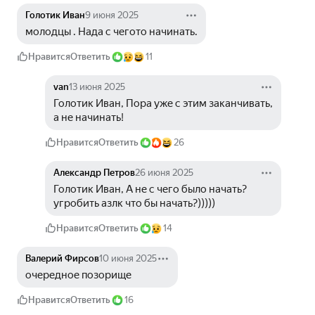
Голотик Иван
9 июня 2025
молодцы . Нада с чегото начинать.
Нравится
Ответить
11
van
13 июня 2025
Голотик Иван, Пора уже с этим заканчивать, 
а не начинать!
Нравится
Ответить
26
Александр Петров
26 июня 2025
Голотик Иван, А не с чего было начать? 
угробить азлк что бы начать?)))))
Нравится
Ответить
14
Валерий Фирсов
10 июня 2025
очередное позорище
Нравится
Ответить
16