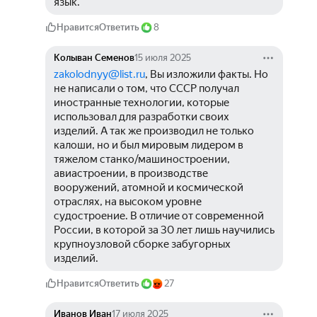
язык.
Нравится
Ответить
8
Колыван Семенов
15 июля 2025
zakolodnyy@list.ru
, Вы изложили факты. Но 
не написали о том, что СССР получал 
иностранные технологии, которые 
использовал для разработки своих 
изделий. А так же производил не только 
калоши, но и был мировым лидером в 
тяжелом станко/машиностроении, 
авиастроении, в производстве 
вооружений, атомной и космической 
отраслях, на высоком уровне 
судостроение. В отличие от современной 
России, в которой за 30 лет лишь научились 
крупноузловой сборке забугорных 
изделий. 
Нравится
Ответить
27
Иванов Иван
17 июля 2025