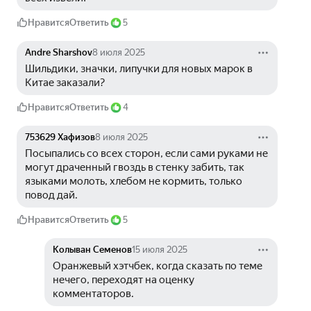
Нравится
Ответить
5
Andre Sharshov
8 июля 2025
Шильдики, значки, липучки для новых марок в 
Китае заказали? 
Нравится
Ответить
4
753629 Хафизов
8 июля 2025
Посыпались со всех сторон, если сами руками не 
могут драченный гвоздь в стенку забить, так 
языками молоть, хлебом не кормить, только 
повод дай. 
Нравится
Ответить
5
Колыван Семенов
15 июля 2025
Оранжевый хэтчбек, когда сказать по теме 
нечего, переходят на оценку 
комментаторов.