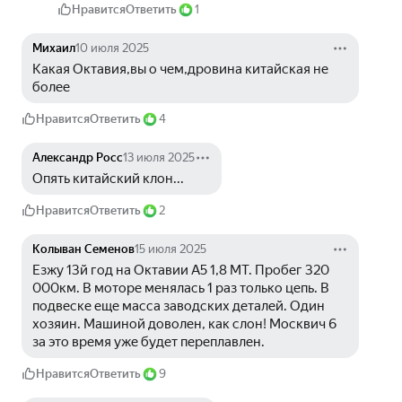
Нравится
Ответить
1
Михаил
10 июля 2025
Какая Октавия,вы о чем,дровина китайская не 
более
Нравится
Ответить
4
Александр Росс
13 июля 2025
Опять китайский клон...
Нравится
Ответить
2
Колыван Семенов
15 июля 2025
Езжу 13й год на Октавии А5 1,8 МТ. Пробег 320 
000км. В моторе менялась 1 раз только цепь. В 
подвеске еще масса заводских деталей. Один 
хозяин. Машиной доволен, как слон! Москвич 6 
за это время уже будет переплавлен.
Нравится
Ответить
9