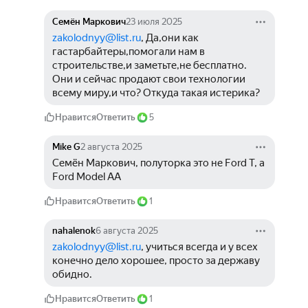
Семён Маркович
23 июля 2025
zakolodnyy@list.ru
, Да,они как 
гастарбайтеры,помогали нам в 
строительстве,и заметьте,не бесплатно. 
Они и сейчас продают свои технологии 
всему миру,и что? Откуда такая истерика? 
Нравится
Ответить
5
Mike G
2 августа 2025
Семён Маркович, полуторка это не Ford T, a 
Ford Model AA
Нравится
Ответить
1
nahalenok
6 августа 2025
zakolodnyy@list.ru
, учиться всегда и у всех 
конечно дело хорошее, просто за державу 
обидно.
Нравится
Ответить
1