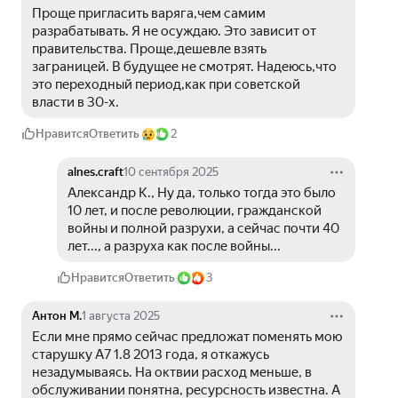
Проще пригласить варяга,чем самим 
разрабатывать. Я не осуждаю. Это зависит от 
правительства. Проще,дешевле взять 
заграницей. В будущее не смотрят. Надеюсь,что 
это переходный период,как при советской 
власти в 30-х.
Нравится
Ответить
2
alnes.craft
10 сентября 2025
Александр К., Ну да, только тогда это было 
10 лет, и после революции, гражданской 
войны и полной разрухи, а сейчас почти 40 
лет..., а разруха как после войны...
Нравится
Ответить
3
Антон М.
1 августа 2025
Если мне прямо сейчас предложат поменять мою 
старушку А7 1.8 2013 года, я откажусь 
незадумываясь. На октвии расход меньше, в 
обслуживании понятна, ресурсность известна. А 