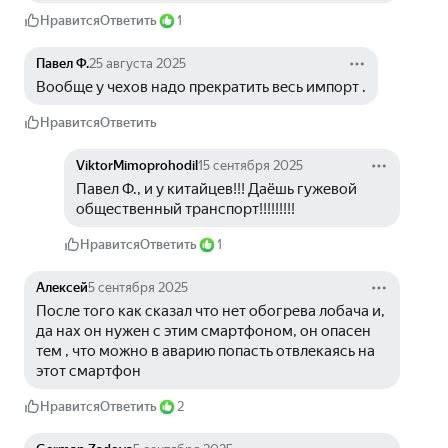
Нравится
Ответить
1
Павел Ф.
25 августа 2025
Вообще у чехов надо прекратить весь импорт .
Нравится
Ответить
ViktorMimoprohodil
15 сентября 2025
Павел Ф., и у китайцев!!! Даёшь гужевой 
общественный транспорт!!!!!!!!!
Нравится
Ответить
1
Алексей
5 сентября 2025
После того как сказал что нет обогрева лобача и, 
да нах он нужен с этим смартфоном, он опасен 
тем , что можно в аварию попасть отвлекаясь на 
этот смартфон
Нравится
Ответить
2