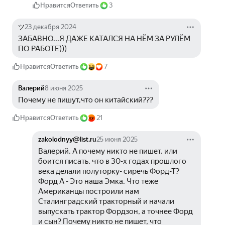
Нравится
Ответить
3
ツ
23 декабря 2024
ЗАБАВНО...Я ДАЖЕ КАТАЛСЯ НА НЁМ ЗА РУЛЁМ 
ПО РАБОТЕ)))
Нравится
Ответить
7
Валерий
8 июня 2025
Почему не пишут,что он китайский???
Нравится
Ответить
21
zakolodnyy@list.ru
25 июня 2025
Валерий, А почему никто не пишет, или 
боится писать, что в 30-х годах прошлого 
века делали полуторку- сиречь Форд-Т? 
Форд А - Это наша Эмка. Что теже 
Американцы построили нам 
Сталинградский тракторный и начали 
выпускать трактор Фордзон, а точнее Форд 
и сын? Почему никто не пишет, что 