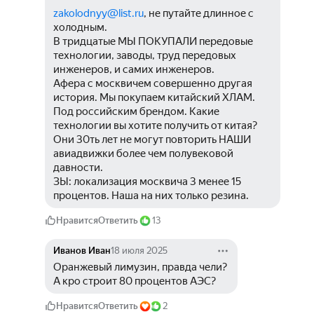
zakolodnyy@list.ru
, не путайте длинное с 
холодным.
В тридцатые МЫ ПОКУПАЛИ передовые 
технологии, заводы, труд передовых 
инженеров, и самих инженеров.
Афера с москвичем совершенно другая 
история. Мы покупаем китайский ХЛАМ. 
Под российским брендом. Какие 
технологии вы хотите получить от китая? 
Они 30ть лет не могут повторить НАШИ 
авиадвижки более чем полувековой 
давности.
ЗЫ: локализация москвича 3 менее 15 
процентов. Наша на них только резина.
Нравится
Ответить
13
Иванов Иван
18 июля 2025
Оранжевый лимузин, правда чели? 
А кро строит 80 процентов АЭС?
Нравится
Ответить
2