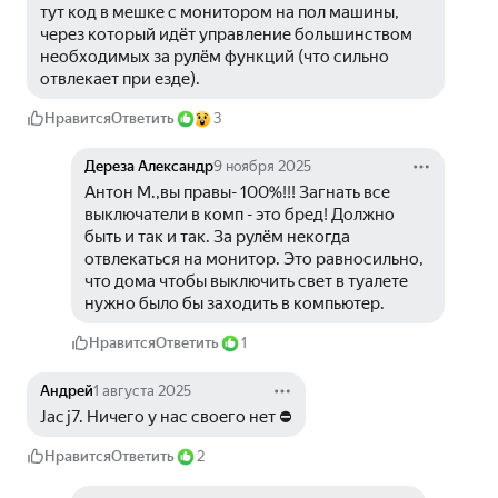
тут код в мешке с монитором на пол машины, 
через который идёт управление большинством 
необходимых за рулём функций (что сильно 
отвлекает при езде). 
Нравится
Ответить
3
Дереза Александр
9 ноября 2025
Антон М.,вы правы- 100%!!! Загнать все 
выключатели в комп - это бред! Должно 
быть и так и так. За рулём некогда 
отвлекаться на монитор. Это равносильно, 
что дома чтобы выключить свет в туалете 
нужно было бы заходить в компьютер. 
Нравится
Ответить
1
Андрей
1 августа 2025
Jac j7. Ничего у нас своего нет ⛔
Нравится
Ответить
2