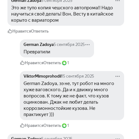
German Zadoya
5 сентября 2025
Это же тупо копия чешского автопрома!! Надо 
научиться своё делать! Вон, Весту в китайское 
корыто с вариатором
Нравится
Ответить
German Zadoya
5 сентября 2025
Превратили
Нравится
Ответить
1
ViktorMimoprohodil
15 сентября 2025
German Zadoya, ээ не, тут робот на много 
хуже ваговского. Да и к движку много 
вопросов. К тому же не факт, что кузов 
оцинкован. Джак не любит делать 
коррозионностойкие кузова. Не 
практикует )))
Нравится
Ответить
1
German Zadoya
5 сентября 2025