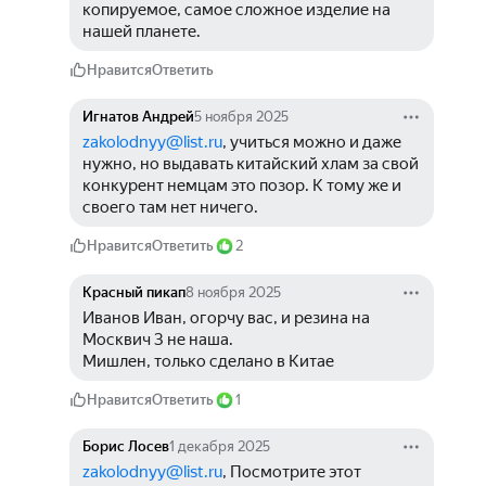
копируемое, самое сложное изделие на 
нашей планете.
Нравится
Ответить
Игнатов Андрей
5 ноября 2025
zakolodnyy@list.ru
, учиться можно и даже 
нужно, но выдавать китайский хлам за свой 
конкурент немцам это позор. К тому же и 
своего там нет ничего.
Нравится
Ответить
2
Красный пикап
8 ноября 2025
Иванов Иван, огорчу вас, и резина на 
Москвич 3 не наша.
Мишлен, только сделано в Китае
Нравится
Ответить
1
Борис Лосев
1 декабря 2025
zakolodnyy@list.ru
, Посмотрите этот 