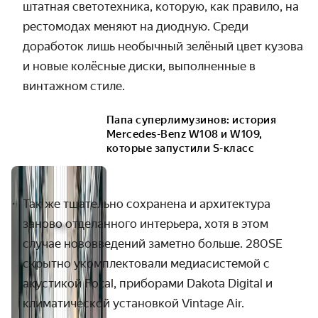
штатная светотехника, которую, как правило, на
рестомодах меняют на диодную. Среди
доработок лишь необычный зелёный цвет кузова
и новые колёсные диски, выполненные в
винтажном стиле.
Папа суперлимузинов: история
Mercedes-Benz W108 и W109,
которые запустили S-класс
Так же тщательно сохранена и архитектура
заново отделанного интерьера, хотя в этом
случае нововведений заметно больше. 280SE
скрытно укомплектовали медиасистемой с
акустикой Focal, приборами Dakota Digital и
климатической установкой Vintage Air.