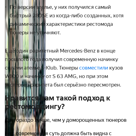
По версии ателье, у них получился самый
быстрый 280SE из когда-либо созданных, хотя
динамические характеристики рестомода
тюнеры не уточняют.
Ещё один раритетный Mercedes-Benz в конце
прошлого года получил современную начинку
силами ателье S-Klub. Тюнеры
совместили
кузов
W100 и начинку от S 63 AMG, но при этом
экстерьер раритета был серьёзно пересмотрен.
Нравится вам такой подход к
рестомоддингу?
Да, гораздо лучше, чем у доморощенных тюнеров
Нет, современная суть должна быть видна с