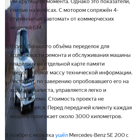
Нм крутящего момента. Однако это показатели,
снятые на колёсах. С мотором сопряжён 4-
ступенчатый «автомат» от коммерческих
моделей
GM.
В силу большого объёма переделок для
возможности ремонта и обслуживания машины
владельцу на отдельной карте памяти
предоставляют массу технической информации.
Рестомод, по заверению опробовавшего его на
ходу журналиста, управляется легко и
предсказуемо. Стоимость проекта не
раскрывается. Перед передачей клиенту каждая
машина проезжает около 3000 километров.
В ноябре с молотка
ушёл
Mercedes-Benz SE 200 с