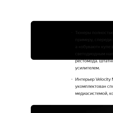
Тюнеры полностью
примеру, спереди
а
«
обувают
»
купе 
светодиодным нап
рестомода. Штатно
усилителем.
Интерьер
Velocity
укомплектован с
медиасистемой, к