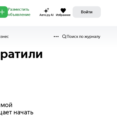
Разместить
Войти
объявление
Авто.ру AI
Избранное
изнес
Поиск по журналу
вратили
имой
щает начать