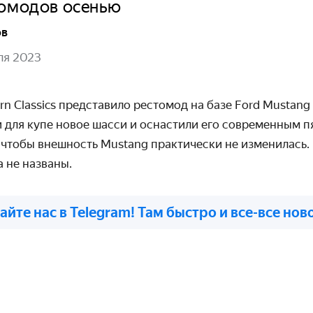
томодов осенью
ов
ля 2023
rn
Classics
представило рестомод на базе
Ford
Mustang
 для купе новое шасси и оснастили его современным п
, чтобы внешность
Mustang
практически не изменилась.
а не названы.
айте нас в Telegram! Там быстро и все-все нов