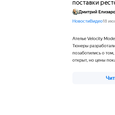
поставки рес
Дмитрий Елизар
Новости
Видео
18 ию
Ателье
Velocity
Mode
Тюнеры разработали
позаботились о том
открыт, но цены пок
Чит