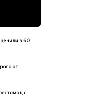
оценили в 60
орого от
 рестомод с