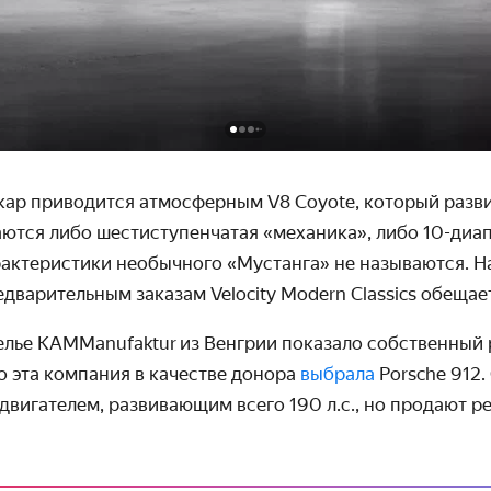
ткар приводится атмосферным
V
8
Coyote
, который разви
аются либо шестиступенчатая «механика», либо 10-диа
актеристики необычного «Мустанга» не называются. Н
дварительным заказам Velocity Modern Classics обещае
телье KAMM
anufaktur
из Венгрии показало собственный 
но эта компания в качестве донора
выбрала
Porsche
912.
двигателем, развивающим всего 190 л.с., но продают 