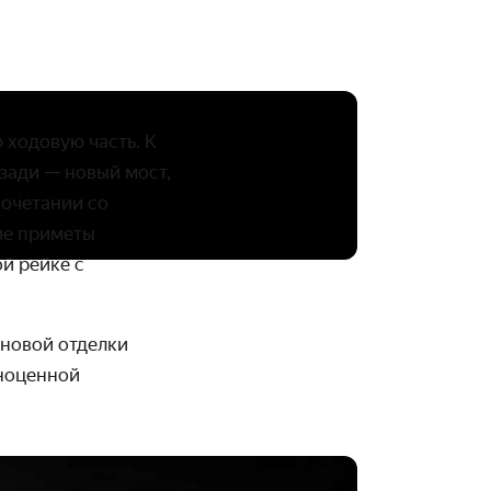
 ходовую часть. К
сзади — новый мост,
сочетании со
ие приметы
й рейке с
 новой отделки
ноценной