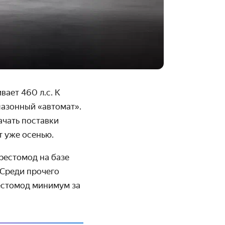
вает 460 л.с. К
пазонный «автомат».
ачать поставки
т уже осенью.
рестомод на базе
 Среди прочего
рестомод минимум за