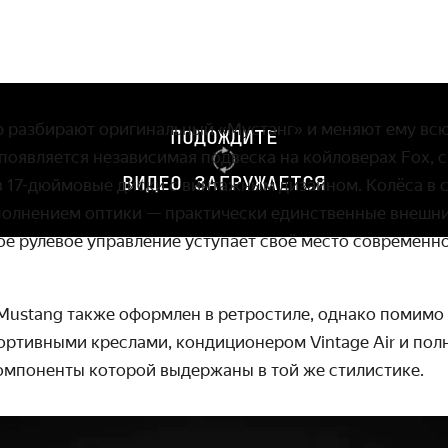
 разбирают оригинальный «Мустанг» и меняют ему всю
ПОДОЖДИТЕ
 появляется независимая подвеска на койловерах
Fox
, 
ВИДЕО ЗАГРУЖАЕТСЯ
в 17-дюймовые диски с винтажным дизайном. Колёса в 
олнением оптики — практически единственные внешн
е рулевое управление уступает своё место современно
Mustang
также оформлен в ретростиле, однако помимо
портивными креслами, кондиционером
Vintage
Air
и пол
омпоненты которой выдержаны в той же стилистике.