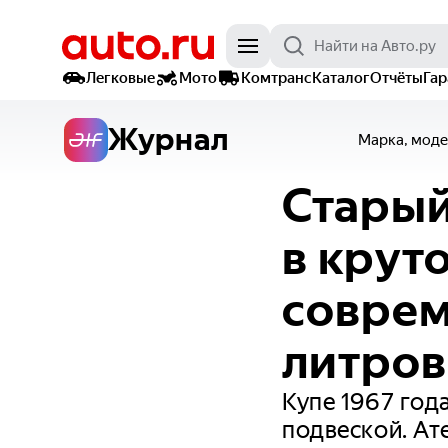
Легковые
Мото
Комтранс
Каталог
Отчёты
Га
Журнал
Марка, моде
Старый
в крут
соврем
литро
Купе 1967 год
подвеской. Ат