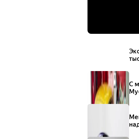
Эк
ты
С м
Му
Me
на