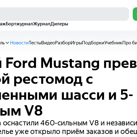
раж
Бортжурнал
Журнал
Дилеры
ль
Новости
Тесты
Видео
Разбор
Игры
Подборки
Учебник
Про б
 Ford Mustang пре
ой рестомод с
енными шасси и 5-
вым V8
а оснастили 460-сильным V8 и независ
елье уже открыло приём заказов и обе