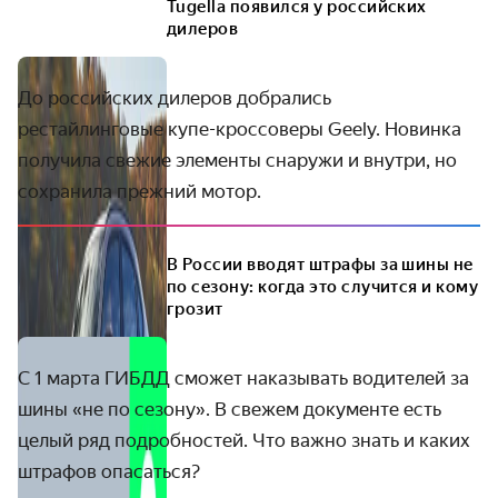
Tugella появился у российских
дилеров
До российских дилеров добрались
рестайлинговые купе-кроссоверы Geely. Новинка
получила свежие элементы снаружи и внутри, но
сохранила прежний мотор.
В России вводят штрафы за шины не
по сезону: когда это случится и кому
грозит
С 1 марта ГИБДД сможет наказывать водителей за
шины «не по сезону». В свежем документе есть
целый ряд подробностей. Что важно знать и каких
штрафов опасаться?