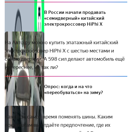
В России начали продавать
«семидверный» китайский
электрокроссовер HiPhi X
На Авто.ру можно купить эпатажный китайский
электрокроссовер HiPhi X с шестью местами и
семью дверями. А 598 сил делают автомобиль ещё
интереснее, не так ли?
Опрос: когда и на что
«переобуваться» на зиму?
Кажется, самое время поменять шины. Каким
покрышкам вы отдаёте предпочтение, где их