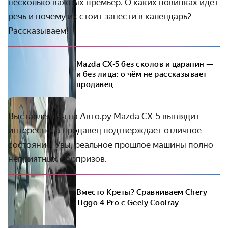
несколько важных премьер. О каких новинках идёт
речь и почему их стоит занести в календарь?
Рассказываем!
Mazda CX-5 без сколов и царапин —
и без лица: о чём не рассказывает
продавец
Выставленная на Авто.ру Mazda CX-5 выглядит
интересно, а продавец подтверждает отличное
состояние. Увы, реальное прошлое машины полно
неприятных сюрпризов.
Вместо Креты? Сравниваем Chery
Tiggo 4 Pro с Geely Coolray