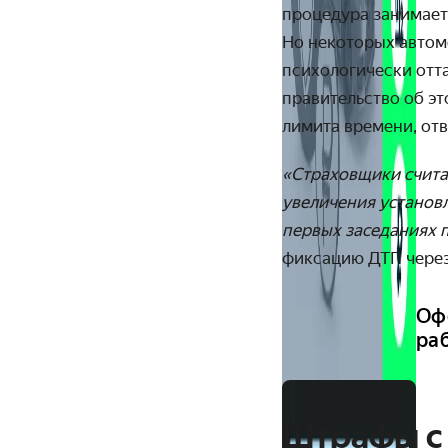
процедура занимает 
Но некоторых автом
психологически отт
правительство об э
лимита времени, от
«Страховщики считаю
увеличения установл
первых заседаниях 
фиксацию ДТП через
Оф
ра
Штрафы с 