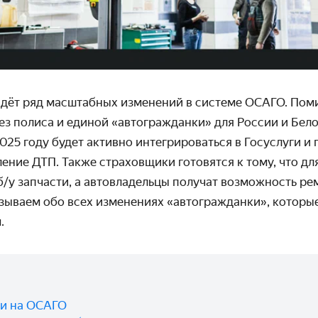
йдёт ряд масштабных изменений в системе ОСАГО. Пом
ез полиса и единой «автогражданки» для России и Бел
025 году будет активно интегрироваться в Госуслуги и 
ение ДТП. Также страховщики готовятся к тому, что д
б/у запчасти, а автовладельцы получат возможность ре
азываем обо всех изменениях «автогражданки», которы
.
ми на ОСАГО