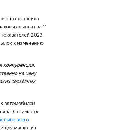
бре она составила
раховых выплат за 11
 показателей 2023-
осылок к изменению
я конкуренция.
ственно на цену
каких серьёзных
ых автомобилей
сяца. Стоимость
больше всего
ти для машин из