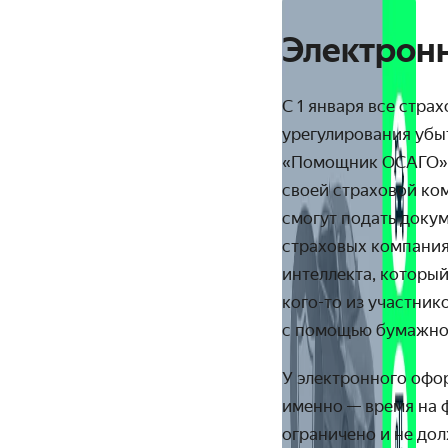
Электронн
С 1 января все стр
урегулирования убыт
«Помощник ОСАГО». 
своей страховой ко
смогут подать докум
страховых компания
интеллекта, которы
кого-то из участник
с помощью бумажног
У электронного офор
именно
— время на 
ограничено и не дол