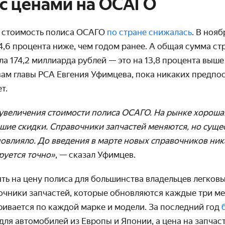
 с ценами на ОСАГО
я стоимость полиса ОСАГО
по стране снижалась
. В ноя
 4,6 процента ниже, чем годом ранее. А общая сумма ст
ла 174,2 миллиарда рублей — это на 13,8 процента выше
овам главы РСА Евгения Уфимцева, пока никаких предп
ет.
увеличения стоимости полиса ОСАГО. На рынке хороша
шие скидки. Справочники запчастей меняются, но суще
повлияло. До введения в марте новых справочников ни
руется точно»
, — сказал Уфимцев.
ть на цену полиса для большинства владельцев легков
очники запчастей, которые обновляются каждые три ме
ривается по каждой марке и модели. За последний год
для автомобилей из Европы и Японии, а цена на запчас