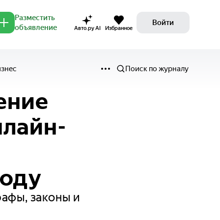
Разместить
Войти
объявление
Авто.ру AI
Избранное
изнес
Поиск по журналу
ение
нлайн-
году
рафы, законы и