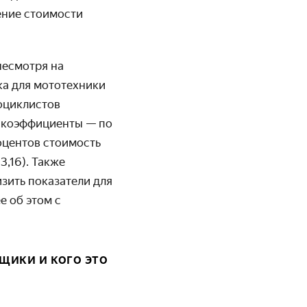
ение стоимости
несмотря на
ка для мототехники
тоциклистов
е коэффициенты — по
оцентов стоимость
3,16). Также
зить показатели для
е об этом с
щики и кого это