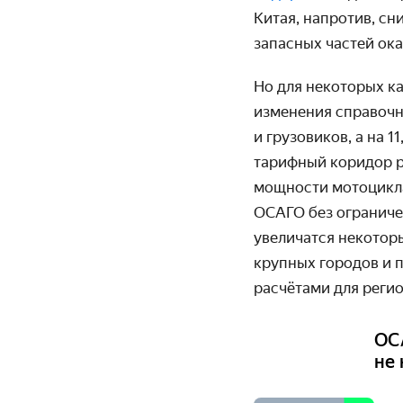
Китая, напротив, с
запасных частей ок
Но для некоторых ка
изменения справочн
и грузовиков, а на 
тарифный коридор р
мощности мотоцикла
ОСАГО без ограничен
увеличатся некотор
крупных городов и 
расчётами для регио
ОС
не