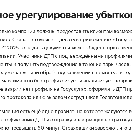
ое урегулирование убытко
аховые компании должны предоставить клиентам возмож
ков. Сейчас это можно сделать в приложениях «Госусл
С 2025-го подать документы можно будет в приложени
мпании. Участники ДТП с подтверждёнными профилями 
енты и получить подтверждение в течение пары часов.
х уже запустили обработку заявлений с помощью иску
й максимально быстро фиксирует и анализирует повреж
ов аварии нет профиля на Госуслугах, оформлять ДТП п
о протокола или с вызовом сотрудников Госавтоинспе
мления есть ещё одно правило, на которое жалуются в
фотофиксацию ДТП и отправку информации в страхову
жно превышать 60 минут. Страховщики заверяют, что в