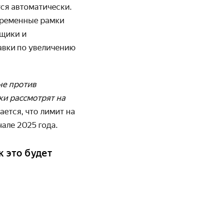
тся автоматически.
временные рамки
вщики и
авки
по увеличению
не против
ки рассмотрят на
ается, что лимит на
але 2025 года.
 это будет