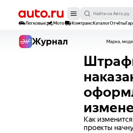
Легковые
Мото
Комтранс
Каталог
Отчёты
Га
Журнал
Марка, моде
Штрафы
наказа
оформл
измене
Как изменится
проекты начну