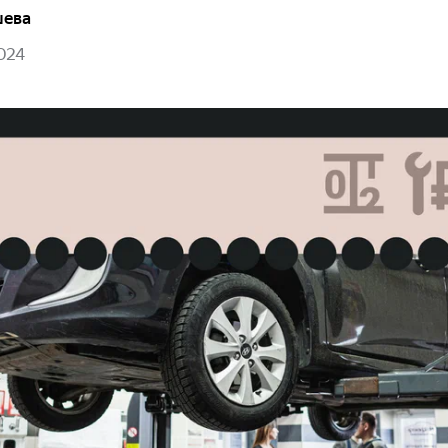
шева
024