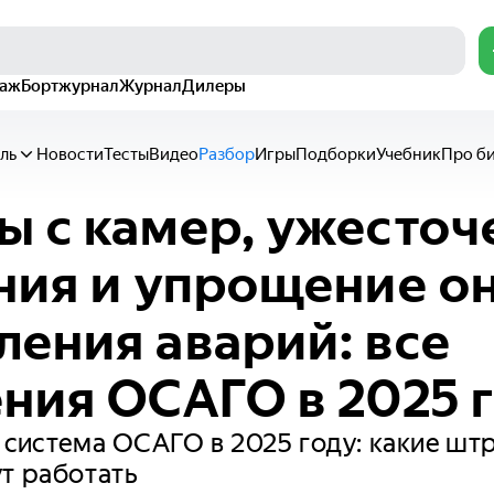
раж
Бортжурнал
Журнал
Дилеры
ль
Новости
Тесты
Видео
Разбор
Игры
Подборки
Учебник
Про б
 с камер, ужесточ
ния и упрощение о
ения аварий: все
ния ОСАГО в 2025 
 система ОСАГО в 2025 году: какие шт
т работать