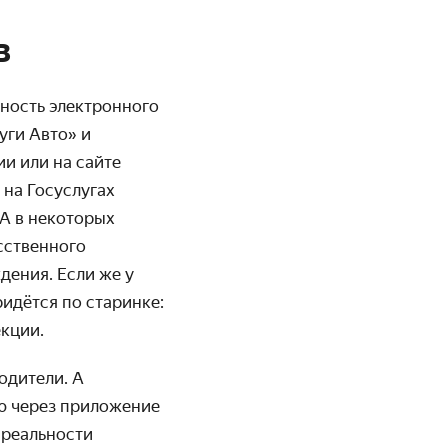
в
ность электронного
уги Авто» и
и или на сайте
на Госуслугах
 А в некоторых
сственного
дения. Если же у
ридётся по старинке:
кции.
одители. А
ю через приложение
 реальности