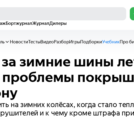
раж
Бортжурнал
Журнал
Дилеры
ль
Новости
Тесты
Видео
Разбор
Игры
Подборки
Учебник
Про б
за зимние шины ле
 проблемы покрыш
ону
ть на зимних колёсах, когда стало тепл
арушителей и к чему кроме штрафа пр