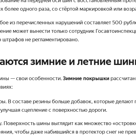
зование на передней оси шин с восстановленным проте
 более одного раза, со стёртой маркировкой или возра
бое из перечисленных нарушений составляет 500 рубл
ление может вынести только сотрудник Госавтоинспекци
о штрафов не регламентировано.
аются зимние и летние ши
шины — свои особенности.
Зимние покрышки
рассчитан
виях:
ры. В составе резины больше добавок, которые делают
 улучшая сцепление с поверхностью дороги.
у. Поверхность шины выглядит как множество «остров
яния, чтобы даже набившийся в протектор снег не пр