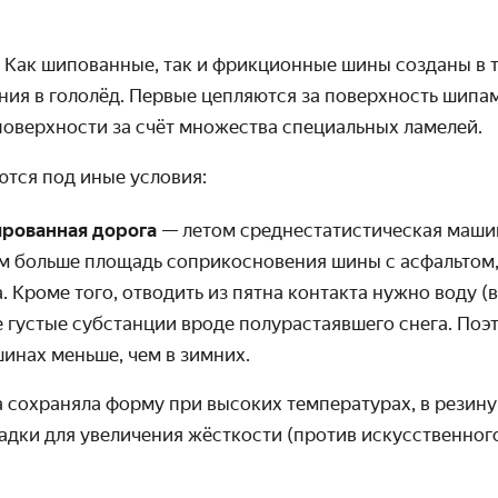
 Как шипованные, так и фрикционные шины созданы в т
ия в гололёд. Первые цепляются за поверхность шипа
поверхности за счёт множества специальных ламелей.
тся под иные условия:
ированная дорога
— летом среднестатистическая машин
ем больше площадь соприкосновения шины с асфальтом,
. Кроме того, отводить из пятна контакта нужно воду 
ее густые субстанции вроде полурастаявшего снега. По
шинах меньше, чем в зимних.
сохраняла форму при высоких температурах, в резин
дки для увеличения жёсткости (против искусственног