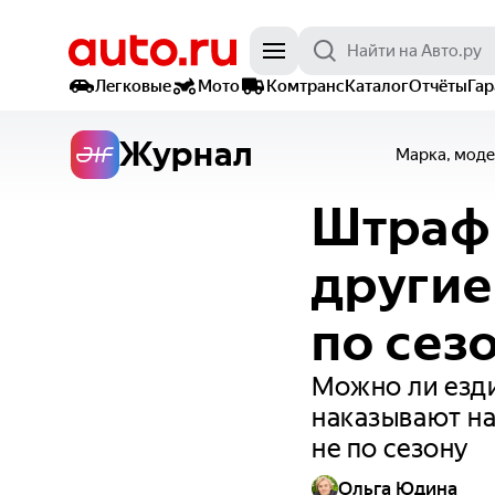
Легковые
Мото
Комтранс
Каталог
Отчёты
Га
Журнал
Марка, моде
Штраф 
другие
по сез
Можно ли езди
наказывают н
не по сезону
Ольга Юдина