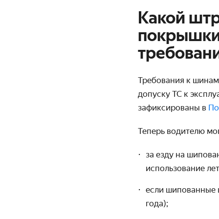
Какой штр
покрышки
требован
Требования к шина
допуску ТС к эксплу
зафиксированы в
По
Теперь водителю мо
за езду на шипова
использование лет
если шипованные 
года);