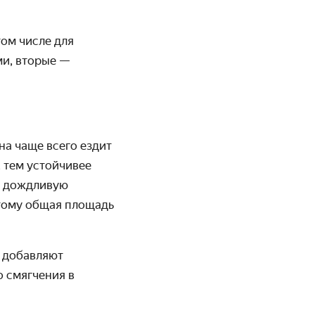
ом числе для
ми, вторые —
а чаще всего ездит
 тем устойчивее
(в дождливую
этому общая площадь
у добавляют
о смягчения в