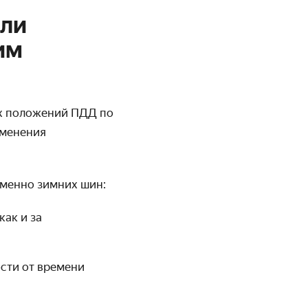
или
им
 положений ПДД по
зменения
именно зимних шин:
как и за
сти от времени