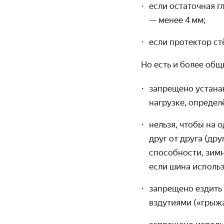
если остаточная г
— менее 4 мм;
если протектор ст
Но есть и более об
запрещено устана
нагрузке, опреде
нельзя, чтобы на 
друг от друга (др
способности, зимн
если шина использ
запрещено ездить
вздутиями («грыж