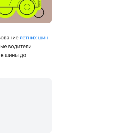
ьзование
летних шин
рые водители
ие шины до