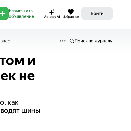
Разместить
Войти
объявление
Авто.ру AI
Избранное
изнес
Поиск по журналу
том и
ек не
о, как
иводят шины