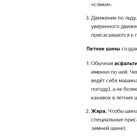
«слики».
Движение по льду.
уверенного движен
присасываются к 
Летние шины
создаю
Обычная
асфальт
именно по ней. Ч
ведёт себя машина
погоду), а не бол
канавок в летних 
Жара.
Чтобы шина 
специальные приса
зимней шине).