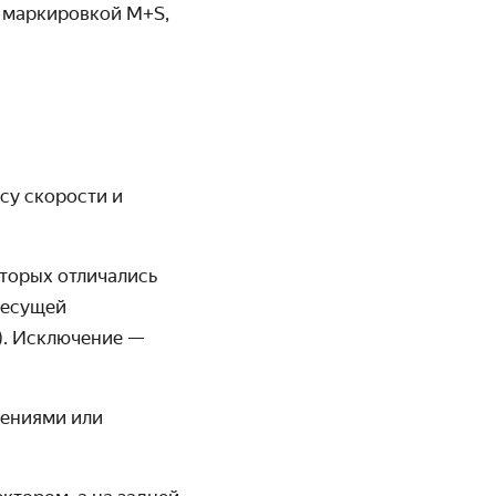
с маркировкой M+S,
су скорости и
торых отличались
 несущей
). Исключение —
оениями или