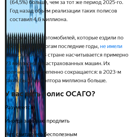
(64,5%) больше, чем за тот же период 2025-го.
Год назад объём реализации таких полисов
составил 4,6 миллиона.
Порядка трети автомобилей, которые ездили по
российским дорогам последние годы,
не имели
полиса ОСАГО. В стране насчитывается примерно
23 миллиона незастрахованных машин. Их
количество постепенно сокращается: в 2023-м
таких было на полтора миллиона больше.
У вас есть полис ОСАГО?
Разумеется
Иногда забываю продлить
Нет, считаю его бесполезным