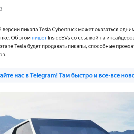
3
й версии пикапа
Tesla
Cybertruck
может оказаться одни
нке. Об этом
пишет
InsideEVs
со ссылкой на инсайдеров
 этапе
Tesla
будет продавать пикапы, способные проехат
ов.
айте нас в Telegram! Там быстро и все-все нов