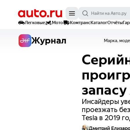
Легковые
Мото
Комтранс
Каталог
Отчёты
Га
Журнал
Марка, моде
Серийн
проигр
запасу
Инсайдеры уве
проезжать бе
Tesla в 2019 г
Дмитрий Елизар