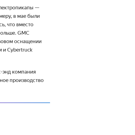
электропикапы —
меру, в мае были
сь, что вместо
больше.
GMC
зовом оснащении
м и
Cybertruck
к-энд компания
нное производство