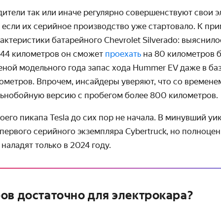
дители так или иначе регулярно совершенствуют свои 
, если их серийное производство уже стартовало. К при
актеристики батарейного
Chevrolet
Silverado
: выяснило
44 километров он сможет
проехать
на 80 километров 
меной модельного года запас хода
Hummer
EV
даже в ба
ометров. Впрочем, инсайдеры уверяют, что со времене
льнобойную версию с пробегом более 800 километров.
оего пикапа
Tesla
до сих пор не начала. В минувший уи
 первого серийного экземпляра
Cybertruck
, но полноце
аладят только в 2024 году.
ов достаточно для электрокара?