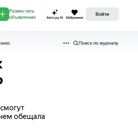
Разместить
Войти
объявление
Авто.ру AI
Избранное
изнес
Поиск по журналу
k
о
 смогут
 чем обещала