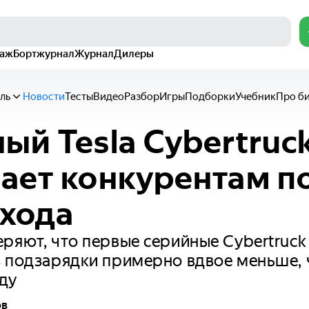
раж
Бортжурнал
Журнал
Дилеры
ль
Новости
Тесты
Видео
Разбор
Игры
Подборки
Учебник
Про б
ый Tesla Cybertruc
ает конкурентам п
 хода
ряют, что первые серийные Cybertruck
з подзарядки примерно вдвое меньше,
оду
ов