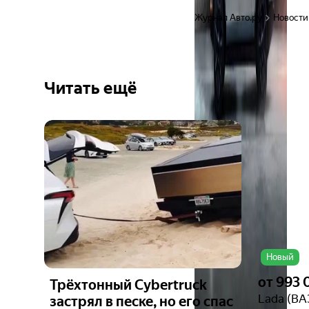
Журнал Авто.ру
Новости
Читать ещё
Ещё 3
фото
Новый
от
993 
Трёхтонный Cybertruck
Lada (ВА
застрял в песке, но его спас