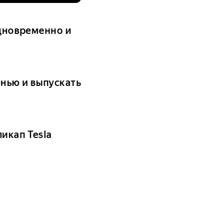
одновременно и
енью и выпускать
икап Tesla