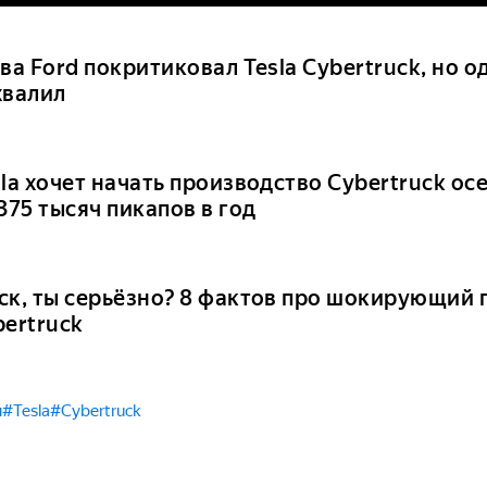
ва Ford покритиковал Tesla Cybertruck, но 
хвалил
la хочет начать производство Cybertruck ос
375 тысяч пикапов в год
ск, ты серьёзно? 8 фактов про шокирующий п
bertruck
ы
#Tesla
#Cybertruck