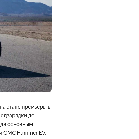
на этапе премьеры в
подзарядки до
хода основным
 и
GMC
Hummer
EV
.