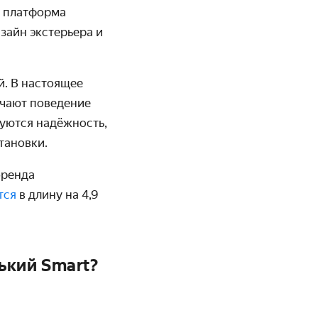
я платформа
зайн экстерьера и
й. В настоящее
учают поведение
руются надёжность,
тановки.
бренда
тся
в длину на 4,9
ький Smart?