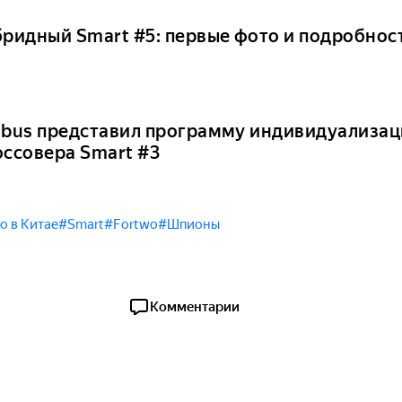
бридный Smart #5: первые фото и подробнос
abus представил программу индивидуализац
оссовера Smart #3
о в Китае
#Smart
#Fortwo
#Шпионы
Комментарии