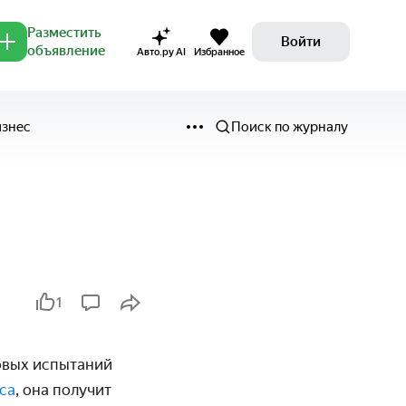
Разместить
Войти
объявление
Авто.ру AI
Избранное
изнес
Поиск по журналу
1
довых испытаний
са
, она получит