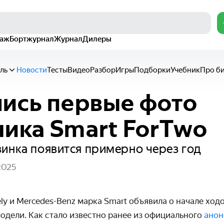
раж
Бортжурнал
Журнал
Дилеры
ль
Новости
Тесты
Видео
Разбор
Игры
Подборки
Учебник
Про б
ись первые фото
ика Smart ForTwo
инка появится примерно через год
2025
y и Mer
cedes-Benz марка Smart объявила о начале хо
одели. Как стало известно ранее из официального
анон