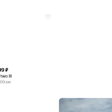
99 ₽
two III
000 км