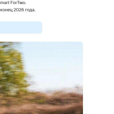
mart ForTwo.
 конец 2026 год
а
.