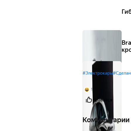
Ги
Br
кр
#Электрокары
#Сделан
1
Нравится
Комментарии