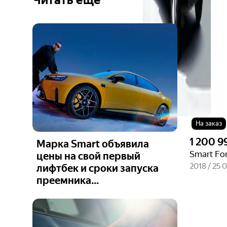
Ещё 6
фото
На заказ
1 200 9
Марка Smart объявила
Smart For
цены на свой первый
2018 / 25 
лифтбек и сроки запуска
преемника...