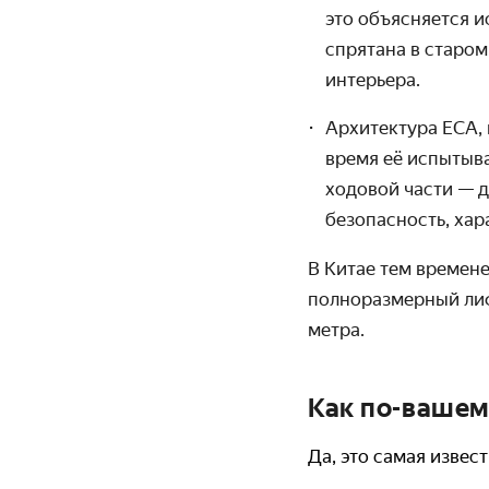
это объясняется и
спрятана в старо
интерьера.
Архитектура ECA, 
время её испытыва
ходовой части — д
безопасность, хар
В Китае тем времене
полноразмерный ли
метра.
Как по-вашем
Да, это самая извес