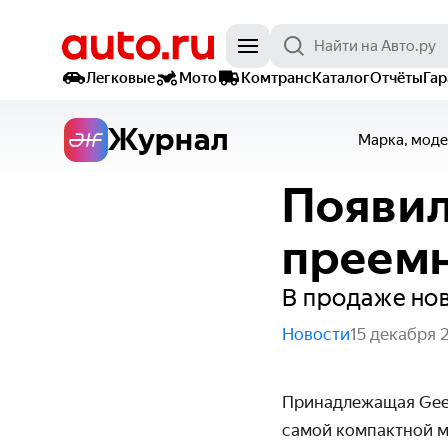
Легковые
Мото
Комтранс
Каталог
Отчёты
Га
Журнал
Марка, моде
Появил
преемн
В продаже нов
Новости
15 декабря 
Принадлежащая Geel
самой компактной м