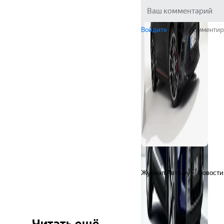
Войдите
, чтобы комментир
Журнал Авто.ру
Новости
Читать ещё