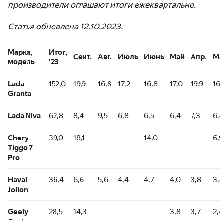
производители оглашают итоги ежеквартально.
Статья обновлена 12.10.2023.
Марка,
Итог,
Сент.
Авг.
Июль
Июнь
Май
Апр.
М
модель
'23
Lada
152,0
19,9
16,8
17,2
16,8
17,0
19,9
16
Granta
Lada Niva
62,8
8,4
9,5
6,8
6,5
6,4
7,3
6,
Chery
39,0
18,1
—
—
14,0
—
—
6,
Tiggo 7
Pro
Haval
36,4
6,6
5,6
4,4
4,7
4,0
3,8
3,
Jolion
Geely
28,5
14,3
—
—
—
3,8
3,7
2,