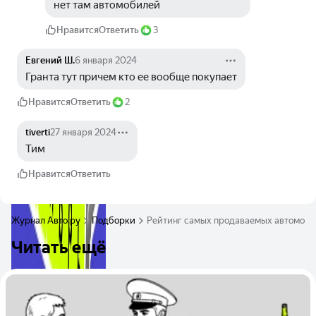
нет там автомобилей
Нравится
Ответить
3
Евгений Ш.
6 января 2024
Гранта тут причем кто ее вообще покупает
Нравится
Ответить
2
tiverti
27 января 2024
Тим
Нравится
Ответить
Журнал Авто.ру
Подборки
Рейтинг самых продаваемых автомобил
Читать ещё