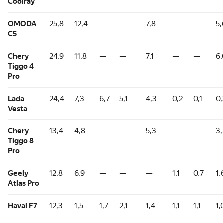
Coolray
OMODA
25,8
12,4
—
—
7,8
—
—
5,
C5
Chery
24,9
11,8
—
—
7,1
—
—
6,
Tiggo 4
Pro
Lada
24,4
7,3
6,7
5,1
4,3
0,2
0,1
0,
Vesta
Chery
13,4
4,8
—
—
5,3
—
—
3,
Tiggo 8
Pro
Geely
12,8
6,9
—
—
—
1,1
0,7
1,
Atlas Pro
Haval F7
12,3
1,5
1,7
2,1
1,4
1,1
1,1
1,