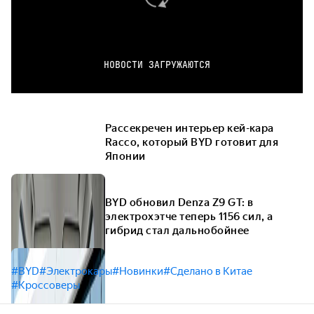
НОВОСТИ ЗАГРУЖАЮТСЯ
Рассекречен интерьер кей-кара
Racco, который BYD готовит для
Японии
BYD обновил Denza Z9 GT: в
электрохэтче теперь 1156 сил, а
гибрид стал дальнобойнее
#BYD
#Электрокары
#Новинки
#Сделано в Китае
#Кроссоверы