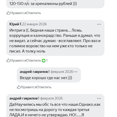
120-130 л/с за хреналионы рублей )))
Нравится
Ответить
Юрий Г.
22 января 2026
Интрига ((. Бедная наша страна... Ложь, 
коррупция и казнокрадство. Раньше я думал, что 
не видят, а сейчас думаю - возглавляют. Про ваз и 
голимое воровство на нем уже кто только не 
писал. А толку ноль
Нравится
Ответить
1
андрей гаврилов
8 февраля 2026
Везде хорошо где нас нет.)))
Нравится
Ответить
андрей гаврилов
8 февраля 2026
Да!Научились мы обс ть все что наше.Однако,как 
не посмотришь на дорогу то каждая третья 
ЛАДА.И я ничего не утверждаю, НО!.....Я 