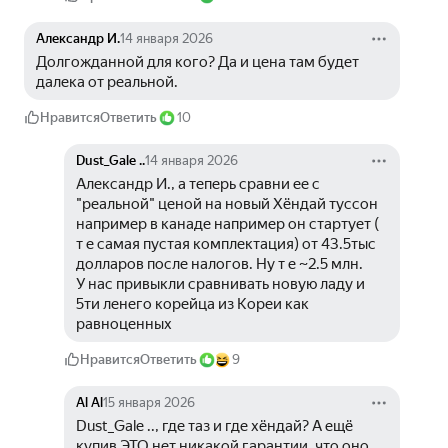
Александр И.
14 января 2026
Долгожданной для кого? Да и цена там будет 
далека от реальной.
Нравится
Ответить
10
Dust_Gale ..
14 января 2026
Александр И., а теперь сравни ее с 
"реальной" ценой на новый Хёндай туссон 
например в канаде например он стартует ( 
т е самая пустая комплектация) от 43.5тыс 
долларов после налогов. Ну т е ~2.5 млн.
У нас привыкли сравнивать новую ладу и 
5ти ленего корейца из Кореи как 
равноценных
Нравится
Ответить
9
Al Al
15 января 2026
Dust_Gale .., где таз и где хёндай? А ещё 
купив ЭТО нет никакой гарантии, что оно 