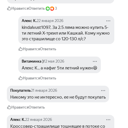
Нравится
Ответить
3
Алекс К.
22 января 2026
kindalvust1097, За 2.5 ляма можно купить 5-
ти летний Х-треил или Кашкай. Кому нужно 
это страшилище со 120-130 л/с?
Нравится
Ответить
Витаминка )
12 мая 2026
Алекс К., а нафиг 5ти летний нужен😆
Нравится
Ответить
Покупатель
21 января 2026
Никому это не интересно, ее не будут покупать
Нравится
Ответить
Алекс К.
22 января 2026
Кроссовер-страшилище тошнящее в потоке со 