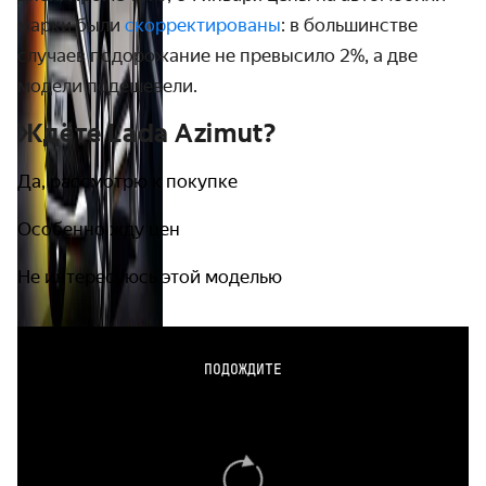
марки были
скорректированы
: в большинстве
случаев подорожание не превысило 2%, а две
модели подешевели.
Ждёте Lada Azimut?
Да, рассмотрю к покупке
Особенно жду цен
Не интересуюсь этой моделью
ПОДОЖДИТЕ