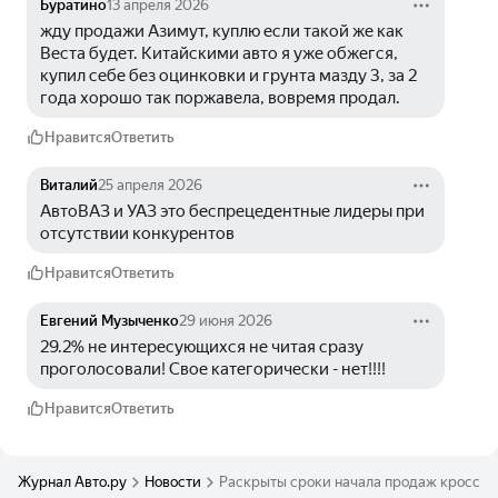
Буратино
13 апреля 2026
жду продажи Азимут, куплю если такой же как 
Веста будет. Китайскими авто я уже обжегся, 
купил себе без оцинковки и грунта мазду 3, за 2 
года хорошо так поржавела, вовремя продал.
Нравится
Ответить
Виталий
25 апреля 2026
АвтоВАЗ и УАЗ это беспрецедентные лидеры при 
отсутствии конкурентов
Нравится
Ответить
Евгений Музыченко
29 июня 2026
29.2% не интересующихся не читая сразу 
проголосовали! Свое категорически - нет!!!!
Нравится
Ответить
Журнал Авто.ру
Новости
Раскрыты сроки начала продаж кроссов