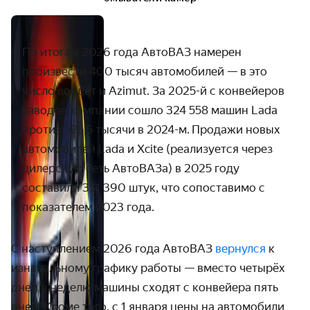
По итогам 2026 года АвтоВАЗ намерен
произвести 400 тысяч автомобилей — в это
число войдёт и Azimut. За 2025-й с конвейеров
заводов компании сошло 324 558 машин Lada
против 525,5 тысячи в 2024-м. Продажи новых
автомобилей Lada и Xcite (реализуется через
дилерскую сеть АвтоВАЗа) в 2025 году
составили 351 390 штук, что сопоставимо с
показателем 2023 года.
С наступлением 2026 года АвтоВАЗ
вернулся
к
изначальному графику работы — вместо четырёх
дней в неделю машины сходят с конвейера пять
дней. Кроме того, с 1 января цены на автомобили