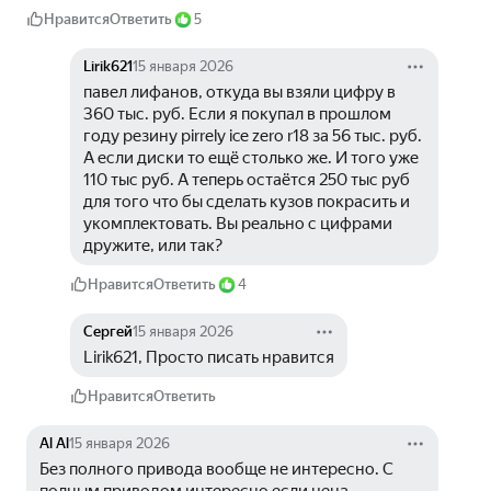
Нравится
Ответить
5
Lirik621
15 января 2026
павел лифанов, откуда вы взяли цифру в 
360 тыс. руб. Если я покупал в прошлом 
году резину pirrely ice zero r18 за 56 тыс. руб. 
А если диски то ещё столько же. И того уже 
110 тыс руб. А теперь остаётся 250 тыс руб 
для того что бы сделать кузов покрасить и 
укомплектовать. Вы реально с цифрами 
дружите, или так?
Нравится
Ответить
4
Сергей
15 января 2026
Lirik621, Просто писать нравится
Нравится
Ответить
Al Al
15 января 2026
Без полного привода вообще не интересно. С 