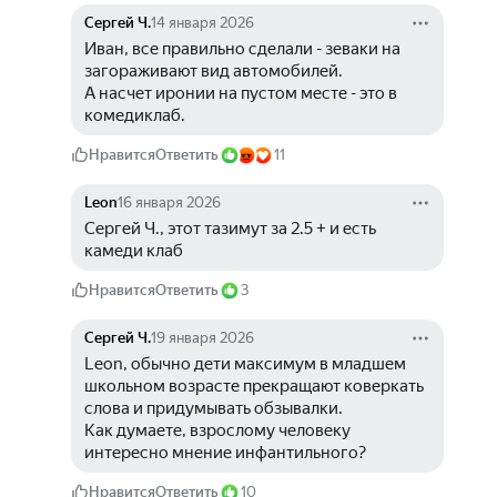
Сергей Ч.
14 января 2026
Иван, все правильно сделали - зеваки на 
загораживают вид автомобилей.
А насчет иронии на пустом месте - это в 
комедиклаб.
Нравится
Ответить
11
Leon
16 января 2026
Сергей Ч., этот тазимут за 2.5 + и есть 
камеди клаб
Нравится
Ответить
3
Сергей Ч.
19 января 2026
Leon, обычно дети максимум в младшем 
школьном возрасте прекращают коверкать 
слова и придумывать обзывалки.
Как думаете, взрослому человеку 
интересно мнение инфантильного?
Нравится
Ответить
10