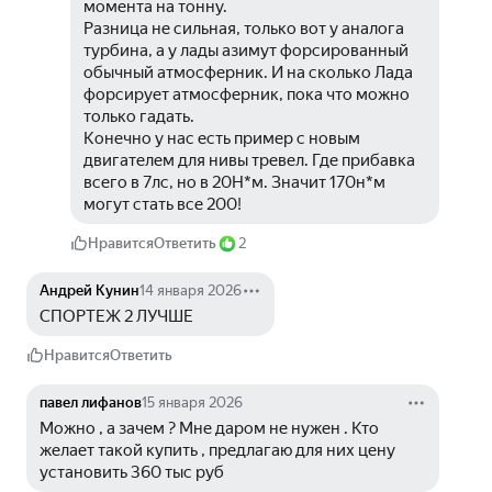
момента на тонну.
Разница не сильная, только вот у аналога 
турбина, а у лады азимут форсированный 
обычный атмосферник. И на сколько Лада 
форсирует атмосферник, пока что можно 
только гадать.
Конечно у нас есть пример с новым 
двигателем для нивы тревел. Где прибавка 
всего в 7лс, но в 20Н*м. Значит 170н*м 
могут стать все 200!
Нравится
Ответить
2
Андрей Кунин
14 января 2026
СПОРТЕЖ 2 ЛУЧШЕ
Нравится
Ответить
павел лифанов
15 января 2026
Можно , а зачем ? Мне даром не нужен . Кто 
желает такой купить , предлагаю для них цену 
установить 360 тыс руб