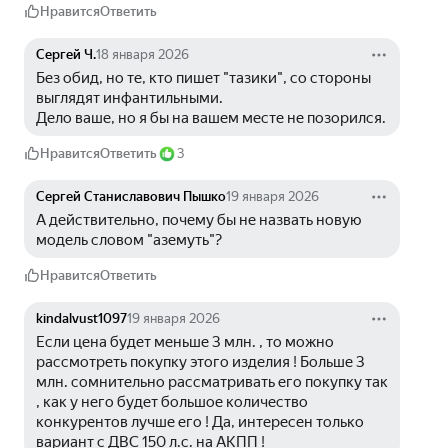
Нравится
Ответить
Сергей Ч.
18 января 2026
Без обид, но те, кто пишет "тазики", со стороны 
выглядят инфантильными.
Дело ваше, но я бы на вашем месте не позорился.
Нравится
Ответить
3
Сергей Станиславович Пышко
19 января 2026
А действительно, почему бы не назвать новую 
модель словом "аземуть"?
Нравится
Ответить
kindalvust1097
19 января 2026
Если цена будет меньше 3 млн. , то можно 
рассмотреть покупку этого изделия ! Больше 3 
млн. сомнительно рассматривать его покупку так 
, как у него будет большое количество 
конкурентов лучше его ! Да, интересен только 
вариант с ДВС 150 л.с. на АКПП !