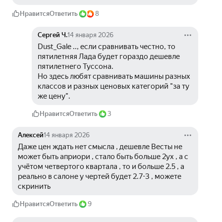
Нравится
Ответить
8
Сергей Ч.
14 января 2026
Dust_Gale .., если сравнивать честно, то 
пятилетняя Лада будет гораздо дешевле 
пятилетнего Туссона.
Но здесь любят сравнивать машины разных 
классов и разных ценовых категорий "за ту 
же цену".
Нравится
Ответить
3
Алексей
14 января 2026
Даже цен ждать нет смысла , дешевле Весты не 
может быть априори , стало быть больше 2ух , а с 
учётом четвертого квартала , то и больше 2.5 , а 
реально в салоне у чертей будет 2.7-3 , можете 
скринить
Нравится
Ответить
9