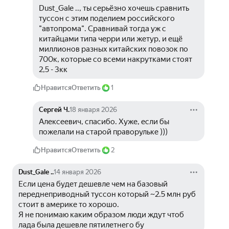
Dust_Gale .., ты серьёзно хочешь сравнить 
туссон с этим поделием российского 
"автопрома". Сравнивай тогда уж с 
китайцами типа черри или жетур, и ещё 
миллионов разных китайских повозок по 
700к, которые со всеми накрутками стоят 
2,5 - 3кк
Нравится
Ответить
1
Сергей Ч.
18 января 2026
Алексеевич, спасибо. Хуже, если бы 
пожелали на старой праворульке )))
Нравится
Ответить
2
Dust_Gale ..
14 января 2026
Если цена будет дешевле чем на базовый 
переднеприводный туссон который ~2.5 млн руб 
стоит в америке то хорошо.
Я не понимаю каким образом люди ждут чтоб 
лада была дешевле пятилетнего бу