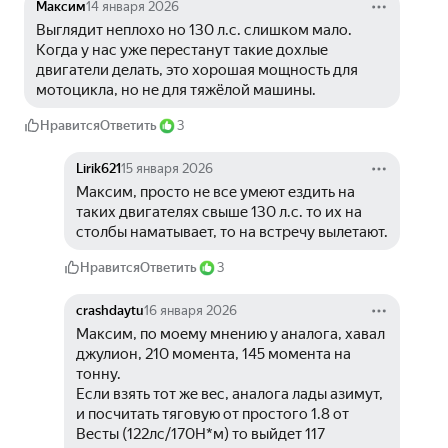
Максим
14 января 2026
Выглядит неплохо но 130 л.с. слишком мало. 
Когда у нас уже перестанут такие дохлые 
двигатели делать, это хорошая мощность для 
мотоцикла, но не для тяжёлой машины.
Нравится
Ответить
3
Lirik621
15 января 2026
Максим, просто не все умеют ездить на 
таких двигателях свыше 130 л.с. то их на 
столбы наматывает, то на встречу вылетают.
Нравится
Ответить
3
crashdaytu
16 января 2026
Максим, по моему мнению у аналога, хавал 
джулион, 210 момента, 145 момента на 
тонну.
Если взять тот же вес, аналога лады азимут, 
и посчитать тяговую от простого 1.8 от 
Весты (122лс/170Н*м) то выйдет 117 