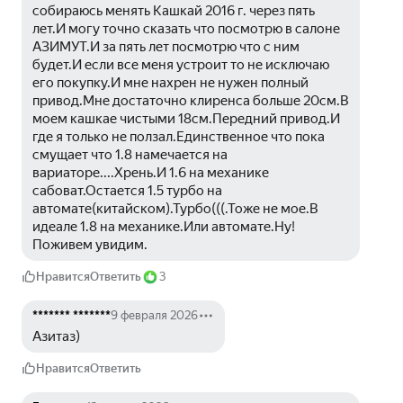
собираюсь менять Кашкай 2016 г. через пять 
лет.И могу точно сказать что посмотрю в салоне 
АЗИМУТ.И за пять лет посмотрю что с ним 
будет.И если все меня устроит то не исключаю 
его покупку.И мне нахрен не нужен полный 
привод.Мне достаточно клиренса больше 20см.В 
моем кашкае чистыми 18см.Передний привод.И 
где я только не ползал.Единственное что пока 
смущает что 1.8 намечается на 
вариаторе....Хрень.И 1.6 на механике 
сабоват.Остается 1.5 турбо на 
автомате(китайском).Турбо(((.Тоже не мое.В 
идеале 1.8 на механике.Или автомате.Ну!
Поживем увидим.
Нравится
Ответить
3
******* *******
9 февраля 2026
Азитаз)
Нравится
Ответить