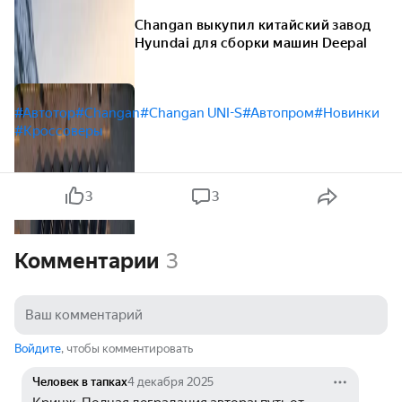
Changan выкупил китайский завод
Hyundai для сборки машин Deepal
#Автотор
#Changan
#Changan UNI-S
#Автопром
#Новинки
#Кроссоверы
3
3
Комментарии
3
Войдите
, чтобы комментировать
Человек в тапках
4 декабря 2025