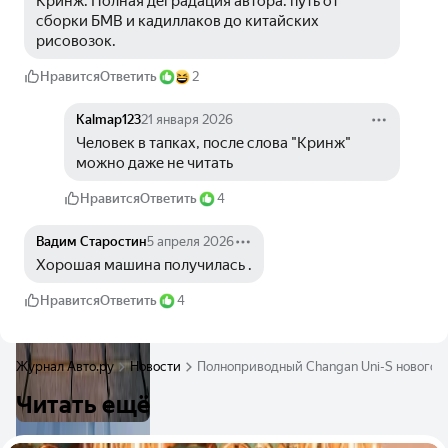
Кринж. Полная деградация автора: путь от 
сборки БМВ и кадиллаков до китайских 
рисовозок. 
Нравится
Ответить
2
Kalmap123
21 января 2026
Человек в тапках, после слова "Кринж" 
можно даже не читать
Нравится
Ответить
4
Вадим Старостин
5 апреля 2026
Хорошая машина получилась .
Нравится
Ответить
4
Журнал Авто.ру
Новости
Полноприводный Changan Uni-S нового п
Читать ещё